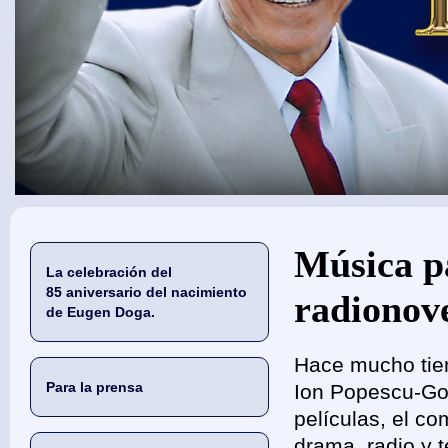
Usted está aquí
Música pa
La celebración del
85 aniversario del nacimiento
radionov
de Eugen Doga.
Hace mucho tiem
Para la prensa
Ion Popescu-Gop
películas, el c
drama, radio y t