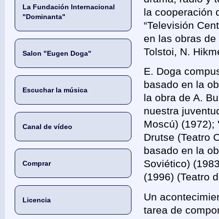
La Fundación Internacional
la cooperación d
"Dominanta"
“Televisión Cent
en las obras de 
Tolstoi, N. Hikm
Salon "Eugen Doga"
E. Doga compuso
basado en la obr
Escuchar la música
la obra de A. B
nuestra juventud
Moscú) (1972); 
Canal de vídeo
Drutse (Teatro C
basado en la obr
Soviético) (198
Comprar
(1996) (Teatro d
Un acontecimien
Licencia
tarea de compon