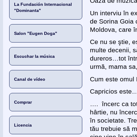
Oaza de muzică î
La Fundación Internacional
"Dominanta"
Un interviu în e
de Sorina Goia 
Moldova, care îm
Salon "Eugen Doga"
Ce nu se ştie, e
multe decenii, s
Escuchar la música
dureros…tot într
urmă, mama sa, 
Cum este omul
Canal de vídeo
Capricios este…
Comprar
…. încerc ca tot
hârtie, nu înce
în societate. Tre
Licencia
tău trebuie să m
cine vine în sal