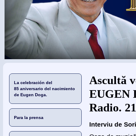
Usted está aquí
Ascultă v
La celebración del
85 aniversario del nacimiento
EUGEN D
de Eugen Doga.
Radio. 21
Para la prensa
Interviu de Sor