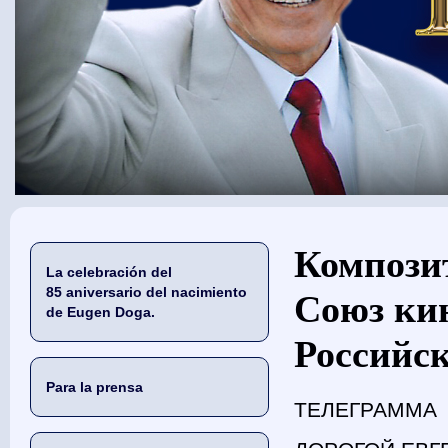
Usted está aquí
Композит
La celebración del
85 aniversario del nacimiento
Союз ки
de Eugen Doga.
Российск
Para la prensa
ТЕЛЕГРАММА