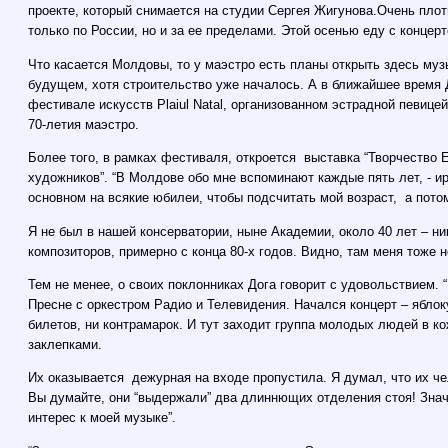
проекте, который снимается на студии Сергея Жигунова.Очень плот
только по России, но и за ее пределами. Этой осенью еду с концер
Что касается Молдовы, то у маэстро есть планы открыть здесь муз
будущем, хотя строительство уже началось. А в ближайшее время 
фестивале искусств Plaiul Natal, организованном эстрадной певице
70-летия маэстро.
Более того, в рамках фестиваля, откроется выставка “Творчество 
художников”. “В Молдове обо мне вспоминают каждые пять лет, - ир
основном на всякие юбилеи, чтобы подсчитать мой возраст, а пото
Я не был в нашей консерватории, ныне Академии, около 40 лет – ник
композиторов, примерно с конца 80-х годов. Видно, там меня тоже н
Тем не менее, о своих поклонниках Дога говорит с удовольствием. 
Пресне с оркестром Радио и Телевидения. Начался концерт – яблоку
билетов, ни контрамарок. И тут заходит группа молодых людей в к
заклепками.
Их оказывается дежурная на входе пропустила. Я думал, что их чел
Вы думайте, они “выдержали” два длиннющих отделения стоя! Значи
интерес к моей музыке”.