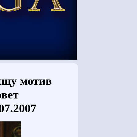
ищу мотив
овет
07.2007