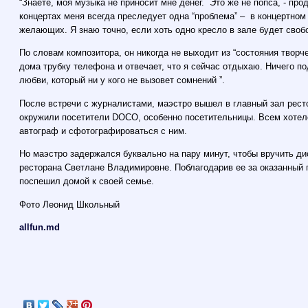
“Знаете, моя музыка не приносит мне денег. Это же не попса, - пр
концертах меня всегда преследует одна “проблема” – в концертном 
желающих. Я знаю точно, если хоть одно кресло в зале будет свобо
По словам композитора, он никогда не выходит из “состояния творч
дома трубку телефона и отвечает, что я сейчас отдыхаю. Ничего п
любви, который ни у кого не вызовет сомнений ”.
После встречи с журналистами, маэстро вышел в главный зал ресто
окружили посетители DOCO, особенно посетительницы. Всем хотел
автограф и сфотографироваться с ним.
Но маэстро задержался буквально на пару минут, чтобы вручить дис
ресторана Светлане Владимировне. Поблагодарив ее за оказанный 
поспешил домой к своей семье.
Фото Леонид Школьный
allfun.md