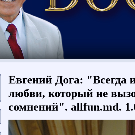
Usted está aquí
Евгений Дога: "Всегда 
любви, который не выз
сомнений". allfun.md. 1.