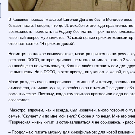
В Кишинев приехал маэстро! Евгений Дога не был в Молдове весь п
бывает часто. Говорит, что до 31 декабря этого года правительст
возможность прилетать на Родину бесплатно – грех не воспользова
извечный вопрос журналистов: “С какой целью приехал композитор
отвечает кратко: “Я приехал домой”.
Несмотря на плохое самочувствие, маэстро пришел на встречу с ж
ресторан DOCO, которая длилась не много ни мало – около 2 часо
он вообще-то не очень жалует, больше любит готовить сам для друз
не вытянешь. Но в DOCO, в этот приезд, он ужинал с женой, внуко
Маэстро здесь очень понравилось – стильный интерьер, располаг
атмосфера, отличная кухня, а особенно он отметил “звездное неб
романтическое. Поэтому, когда композитора пригласили сюда во вт
согласился.
Маэстро, впрочем, как и всегда, был ироничен, много говорил о му
семье. “Скучает ли по мне мой внук? Скорее я по нему. Мне его оче
“Творческая жизнь кипит, и останавливаться я не собираюсь, - рас
– Продолжаю писать музыку для кинофильмов: для новой комедии 