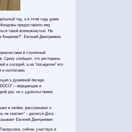
рошлый год, а в этом году дома
во Молдовы предоставило ему
ться такой возможностью. На
 в Кишинев?”, Евгений Дмитриевич
урналистами в столичный
в. Сразу сообщил, что рестораны
ей и соседей, а на “посиделки” его
м и коллегами.
ающая к душевной беседе
о DOCO” – мерцающее и
орой раз, он с удовольствием
зыке и любви, рассказывал о
нь не хватает” – делится Дога.
сказывает Евгений Дмитриевич.
Говорухина, сейчас участвую в