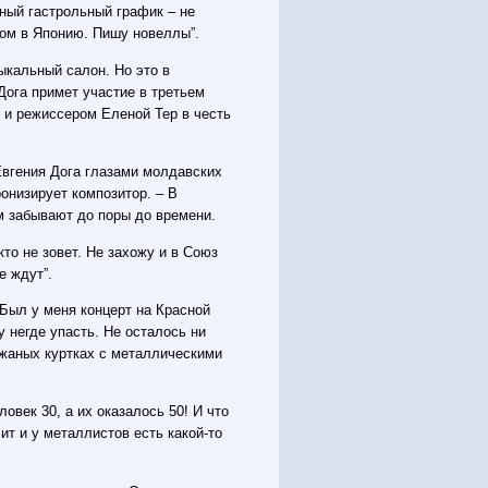
ный гастрольный график – не
том в Японию. Пишу новеллы”.
ыкальный салон. Но это в
Дога примет участие в третьем
й и режиссером Еленой Тер в честь
Евгения Дога глазами молдавских
онизирует композитор. – В
м забывают до поры до времени.
то не зовет. Не захожу и в Союз
е ждут”.
“Был у меня концерт на Красной
 негде упасть. Не осталось ни
ожаных куртках с металлическими
овек 30, а их оказалось 50! И что
т и у металлистов есть какой-то