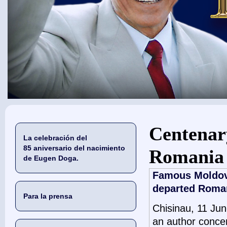
Usted está aquí
Centenar
La celebración del
85 aniversario del nacimiento
Romania
de Eugen Doga.
Famous Moldova
departed Roman
Para la prensa
Chisinau, 11 Ju
an author conce