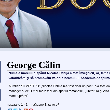
Usted está aquí
George Călin
Numele marelui dispărut Nicolae Dabija a fost înveșnicit, or, tem
valorificăm și să promovăm valorile neamului. Academia de Științ
Aurelian SILVESTRU: „Nicolae Dabija n-a fost doar un poet, n-a fost doa
manager al celui mai mare ziar din spațiul românesc, „Literatura și Arta”,
mare luptător”
показано 1 - 1 найдено
1
записей