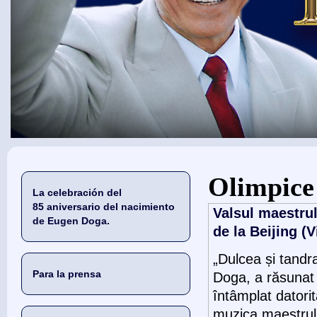
Usted está aquí
Olimpice 
La celebración del
85 aniversario del nacimiento
Valsul maestru
de Eugen Doga.
de la Beijing (
„Dulcea și tandr
Para la prensa
Doga, a răsunat l
întâmplat datori
muzica maestrului