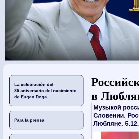
Usted está aquí
Российск
La celebración del
85 aniversario del nacimiento
в Любля
de Eugen Doga.
Музыкой росси
Словении. Рос
Para la prensa
Любляне. 5.12