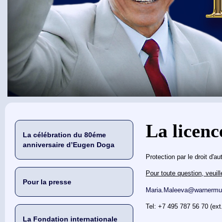
Vous êtes ici
La licenc
La célébration du 80éme
anniversaire d’Eugen Doga
Protection par le droit d'au
Pour toute question, veuil
Pour la presse
Maria.Maleeva@warnermus
Tel: +7 495 787 56 70 (ext
La Fondation internationale