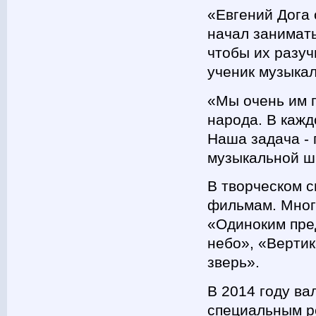
«Евгений Дога 
начал занимать
чтобы их разуч
ученик музыка
«Мы очень им г
народа. В кажд
Наша задача - 
музыкальной ш
В творческом с
фильмам. Многи
«Одиноким пре
небо», «Верти
зверь».
В 2014 году ва
специальным р