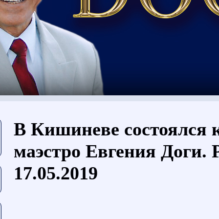
Vous êtes ici
В Кишиневе состоялся 
маэстро Евгения Доги. P
17.05.2019