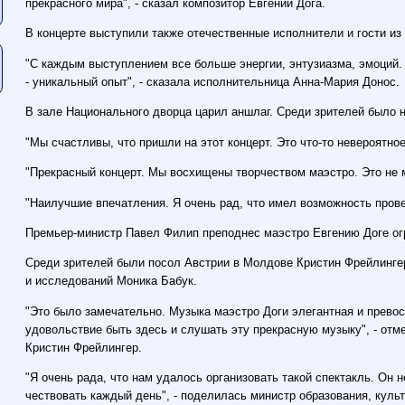
прекрасного мира", - сказал композитор Евгений Дога.
В концерте выступили также отечественные исполнители и гости из
"С каждым выступлением все больше энергии, энтузиазма, эмоций.
- уникальный опыт", - сказала исполнительница Анна-Мария Донос.
В зале Национального дворца царил аншлаг. Среди зрителей было 
"Мы счастливы, что пришли на этот концерт. Это что-то невероятное
"Прекрасный концерт. Мы восхищены творчеством маэстро. Это не 
"Наилучшие впечатления. Я очень рад, что имел возможность прове
Премьер-министр Павел Филип преподнес маэстро Евгению Доге ог
Среди зрителей были посол Австрии в Молдове Кристин Фрейлингер
и исследований Моника Бабук.
"Это было замечательно. Музыка маэстро Доги элегантная и прево
удовольствие быть здесь и слушать эту прекрасную музыку", - от
Кристин Фрейлингер.
"Я очень рада, что нам удалось организовать такой спектакль. Он 
чествовать каждый день", - поделилась министр образования, куль