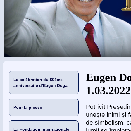
Vous êtes ici
Eugen Do
La célébration du 80éme
anniversaire d’Eugen Doga
1.03.2022
Potrivit Președ
Pour la presse
unește inimi și 
de simbolism, c
La Fondation internationale
lumii se împlete