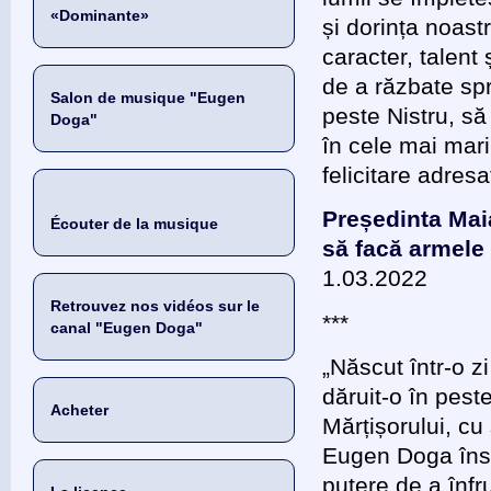
«Dominante»
și dorința noas
caracter, talent 
de a răzbate spr
Salon de musique "Eugen
peste Nistru, să
Doga"
în cele mai mari 
felicitare adre
Președinta Mai
Écouter de la musique
să facă armele
1.03.2022
Retrouvez nos vidéos sur le
***
canal "Eugen Doga"
„Născut într-o 
dăruit-o în pest
Acheter
Mărțișorului, cu
Eugen Doga însea
putere de a înfr