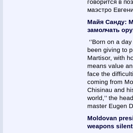
говорится в по
маэстро Евген
Майя Санду: М
замолчать ор
‘’Born on a day
been giving to p
Martisor, with 
means value and 
face the difficul
coming from Moc
Chisinau and his
world,’’ the hea
master Eugen
Moldovan pres
weapons silent