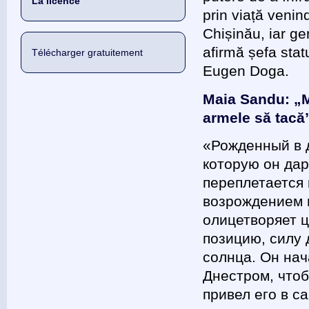
La licence
prin viață venin
Chișinău, iar gen
afirmă șefa stat
Télécharger gratuitement
Eugen Doga.
Maia Sandu: „M
armele să tacă
«Рожденный в д
которую он дар
переплетается
возрождением и
олицетворяет ц
позицию, силу 
солнца. Он нач
Днестром, чтоб
привел его в с