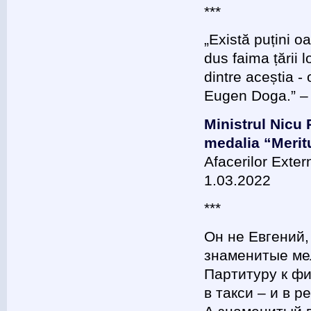
***
„Există puțini o
dus faima țării l
dintre aceștia 
Eugen Doga.” – 
Ministrul Nicu
medalia “Meritu
Afacerilor Exter
1.03.2022
***
Он не Евгений,
знаменитые ме
Партитуру к фи
в такси – и в 