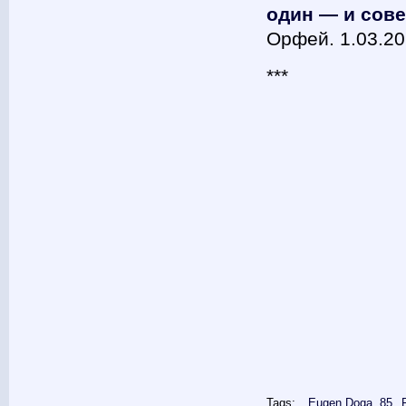
один — и сов
Орфей. 1.03.2
***
Tags:
Eugen Doga. 85