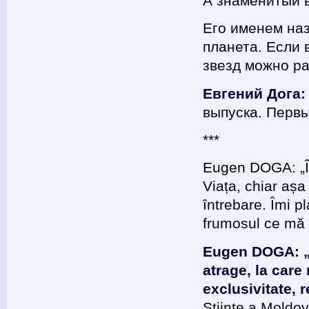
А знаменитый в
Его именем на
планета. Если 
звезд можно ра
Евгений Дога:
выпуска. Первы
***
Eugen DOGA: „Îm
Viața, chiar aș
întrebare. Îmi p
frumosul ce mă î
Eugen DOGA: „S
atrage, la care
exclusivitate, 
Științe a Moldo