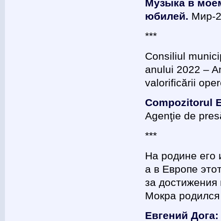
Музыка в моем
юбилей.
Мир-2
***
Consiliul munici
anului 2022 – A
valorificării ope
Compozitorul E
Agenţie de pres
***
На родине его 
а в Европе это
за достижения 
Мокра родился 
Евгений Дога: