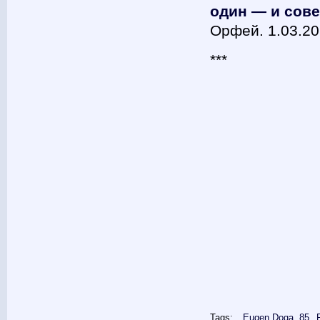
один — и сов
Орфей. 1.03.2
***
Tags:
Eugen Doga. 85