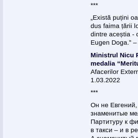
***
„Există puțini o
dus faima țării l
dintre aceștia 
Eugen Doga.” – 
Ministrul Nicu
medalia “Meritu
Afacerilor Exter
1.03.2022
***
Он не Евгений,
знаменитые ме
Партитуру к фи
в такси – и в 