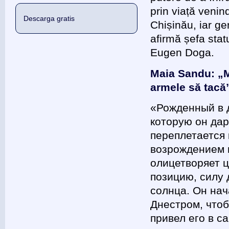
prin viață venin
Descarga gratis
Chișinău, iar gen
afirmă șefa stat
Eugen Doga.
Maia Sandu: „M
armele să tacă
«Рожденный в д
которую он дар
переплетается
возрождением и
олицетворяет ц
позицию, силу 
солнца. Он нач
Днестром, чтоб
привел его в с