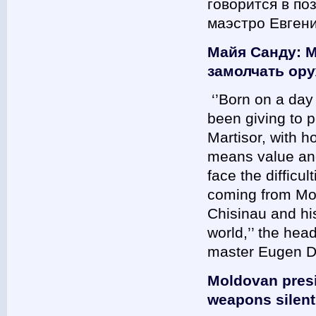
говорится в по
маэстро Евген
Майя Санду: М
замолчать ор
‘’Born on a day
been giving to p
Martisor, with 
means value and 
face the difficul
coming from Moc
Chisinau and his
world,’’ the hea
master Eugen
Moldovan pres
weapons silent