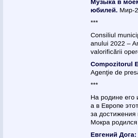
Музыка в моем
юбилей.
Мир-2
***
Consiliul munici
anului 2022 – A
valorificării ope
Compozitorul E
Agenţie de pres
***
На родине его 
а в Европе это
за достижения 
Мокра родился 
Евгений Дога: