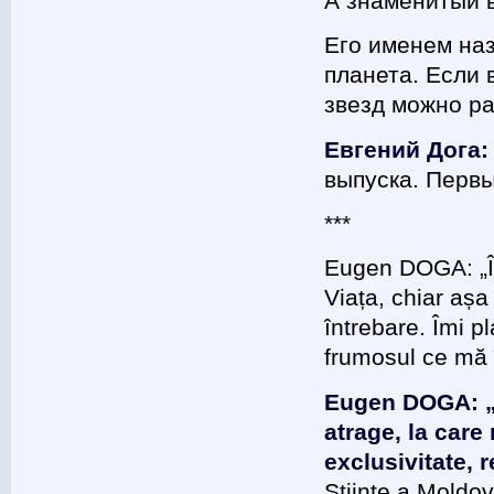
А знаменитый в
Его именем на
планета. Если 
звезд можно ра
Евгений Дога:
выпуска. Первы
***
Eugen DOGA: „Îm
Viața, chiar aș
întrebare. Îmi p
frumosul ce mă î
Eugen DOGA: „S
atrage, la care
exclusivitate, 
Științe a Moldo