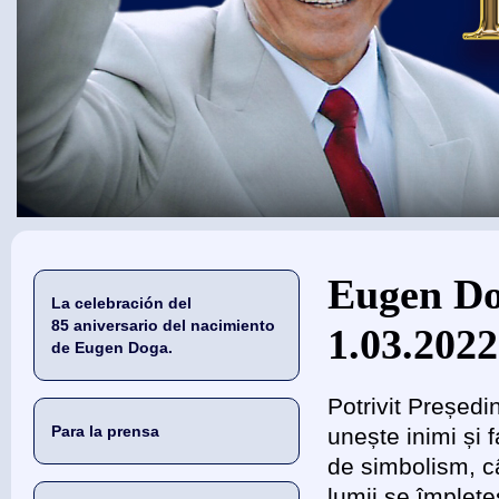
Usted está aquí
Eugen Do
La celebración del
85 aniversario del nacimiento
1.03.2022
de Eugen Doga.
Potrivit Președ
Para la prensa
unește inimi și 
de simbolism, c
lumii se împlete