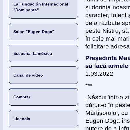
La Fundación Internacional
și dorința noas
"Dominanta"
caracter, talent 
de a răzbate spr
peste Nistru, să
Salon "Eugen Doga"
în cele mai mari 
felicitare adre
Escuchar la música
Președinta Mai
să facă armele
1.03.2022
Canal de vídeo
***
„Născut într-o 
Comprar
dăruit-o în pest
Mărțișorului, cu
Licencia
Eugen Doga însea
putere de a înfr