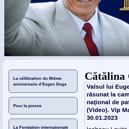
Vous êtes ici
Cătălina
La célébration du 80éme
anniversaire d’Eugen Doga
Valsul lui Eug
răsunat la ca
național de pa
Pour la presse
(Video). Vip M
30.01.2023
La Fondation internationale