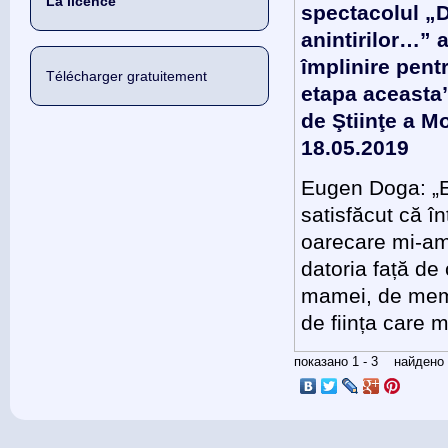
La licence
spectacolul „
anintirilor…” a
împlinire pent
Télécharger gratuitement
etapa aceasta
de Ştiinţe a M
18.05.2019
Eugen Doga: „
satisfăcut că î
oarecare mi-am
datoria față de 
mamei, de mem
de ființa care m
показано 1 - 3 найден