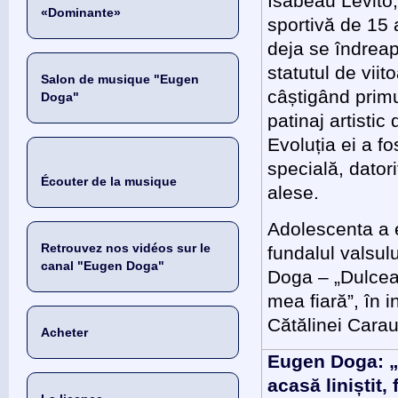
Isabeau Levito,
«Dominante»
sportivă de 15 
deja se îndreap
statutul de viit
Salon de musique "Eugen
câștigând primul
Doga"
patinaj artistic
Evoluția ei a fo
specială, dator
Écouter de la musique
alese.
Adolescenta a 
Retrouvez nos vidéos sur le
fundalul valsul
canal "Eugen Doga"
Doga – „Dulcea
mea fiară”, în i
Cătălinei Carau
Acheter
Eugen Doga: 
acasă liniștit, 