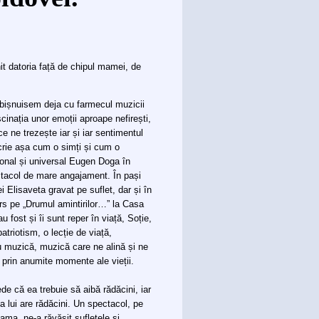
t datoria față de chipul mamei, de
obișnuisem deja cu farmecul muzicii
cinația unor emoții aproape nefirești,
e ne trezește iar și iar sentimentul
scrie așa cum o simți și cum o
ațional și universal Eugen Doga în
ectacol de mare angajament. În pași
Elisaveta gravat pe suflet, dar și în
ors pe „Drumul amintirilor…” la Casa
au fost și îi sunt reper în viață, Soție,
patriotism, o lecție de viață,
tru muzică, muzică care ne alină și ne
l prin anumite momente ale vieții.
ede că ea trebuie să aibă rădăcini, iar
 lui are rădăcini. Un spectacol, pe
mama, ne-a răvășit sufletele și