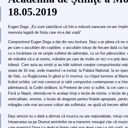
18.05.2019
Eugen Doga: „Eu sunt satisfăcut că într-o măsură oarecare mi-am împlini
memoria legată de ființa care mi-a dat viață”
Compozitorul Eugen Doga a dat din nou lovitura. Deși s-ar părea că ne 
pe care o ascultăm din copilărie, o ascultăm totuși de fiecare dată cu fas
cu o încântare ce ne umple sufletul de admirație, cu un fior pătrunzător, c
de mândrie că e al nostru, mândrie pe care de multe ori nici n-o poți de
trăiești. Cam asta au simțit și au trăit iubitorii creației compozitorului n
seara de 16 mai, unde maestrul i-a invitat, la Palatul Național, la un sp
de Vals, cu Rugăciunea în gând și în murmur, cu chipul luminos al Mamei 
licărul ochilor, cel mai cunoscut și iubit compozitor contemporan s-a înt
părintească, la Codrii străbuni, la Prietenii de crez și suflet, la cei care i-
Fiică și Nepot, oferindu-ne în același timp o lecție de istorie, o lecție de 
verticalitate, omenie, o lecție de dragoste pentru ființele apropiate, pen
mângâie cele mai ascunse colțuri ale sufletului, ne ajută să trecem altfe
Deși artistul nu o dată a afirmat că muzica nu are naționalitate, totuși cr
întoarcerea sa pe Drumul amintirilor ne-a transmis mesajul clar că muzica
care maestrul Doga l-a dedicat ființei celei mai dragi care i-a dat viață, 