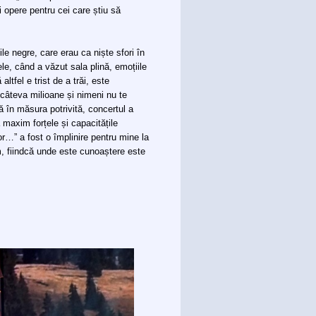
i opere pentru cei care știu să
iile negre, care erau ca niște sfori în
ele, când a văzut sala plină, emoțiile
ltfel e trist de a trăi, este
 câteva milioane și nimeni nu te
în măsura potrivită, concertul a
la maxim forțele și capacitățile
lor…” a fost o împlinire pentru mine la
, fiindcă unde este cunoaștere este