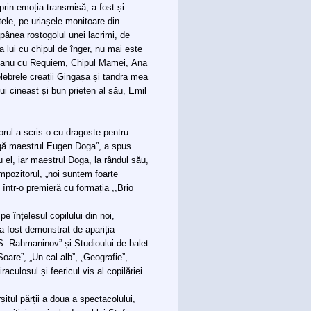
prin emoția transmisă, a fost și
ele, pe uriașele monitoare din
ăpânea rostogolul unei lacrimi, de
 lui cu chipul de înger, nu mai este
licanu cu Requiem, Chipul Mamei, Ana
ebrele creații Gingașa și tandra mea
i cineast și bun prieten al său, Emil
rul a scris-o cu dragoste pentru
ângă maestrul Eugen Doga”, a spus
u el, iar maestrul Doga, la rândul său,
mpozitorul, „noi suntem foarte
ntr-o premieră cu formația ,,Brio
pe înțelesul copilului din noi,
 a fost demonstrat de apariția
„S. Rahmaninov” și Studioului de balet
Soare”, „Un cal alb”, „Geografie”,
aculosul și feericul vis al copilăriei.
șitul părții a doua a spectacolului,