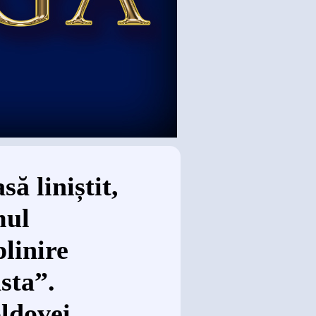
ă liniștit,
mul
plinire
sta”.
ldovei.