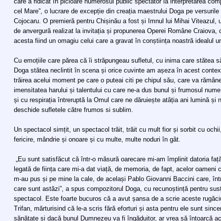
care a ridicat în picioare numerosul public spectator la interpretarea com
cel Mare”, o lucrare de excepție din creația maestrului Doga pe versurile 
Cojocaru. O premieră pentru Chișinău a fost și Imnul lui Mihai Viteazul, u
de anvergură realizat la invitația și propunerea Operei Române Craiova, cu
acesta fiind un omagiu celui care a gravat în conștiința noastră idealul un
Cu emoțiile care părea că îi străpungeau sufletul, cu inima care stătea 
Doga stătea neclintit în scena și orice cuvinte am așeza în acest context
trăirea acelui moment pe care o puteai citi pe chipul său, care va rămân
imensitatea harului și talentului cu care ne-a dus bunul și frumosul nume d
și cu respirația întreruptă la Omul care ne dăruiește atâția ani lumină și 
deschide sufletele către frumos si sublim.
Un spectacol simțit, un spectacol trăit, trăit cu mult fior și sorbit cu ochi
fericire, mândrie și onoare și cu multe, multe noduri în gât.
„Eu sunt satisfăcut că într-o măsură oarecare mi-am împlinit datoria fa
legată de ființa care mi-a dat viață, de memoria, de fapt, acelor oameni 
m-au pus și pe mine la cale, de același Pablo Giovanni Baccini care, înt
care sunt astăzi”, a spus compozitorul Doga, cu recunoștință pentru susț
spectacol. Este foarte bucuros că a avut șansa de a scrie aceste rugăciu
Trifan, mărturisind că le-a scris fără eforturi și asta pentru ele sunt since
sănătate și dacă bunul Dumnezeu va fi îngăduitor, ar vrea să întoarcă ace