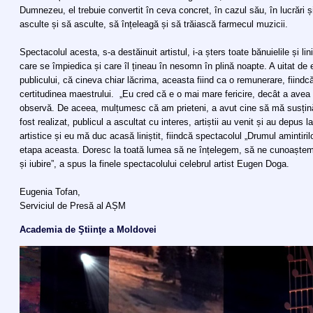
Dumnezeu, el trebuie convertit în ceva concret, în cazul său, în lucrări ș
asculte și să asculte, să înțeleagă și să trăiască farmecul muzicii.
Spectacolul acesta, s-a destăinuit artistul, i-a șters toate bănuielile și lin
care se împiedica și care îl țineau în nesomn în plină noapte. A uitat de 
publicului, că cineva chiar lăcrima, aceasta fiind ca o remunerare, fiindcă a
certitudinea maestrului. „Eu cred că e o mai mare fericire, decât a avea
observă. De aceea, mulțumesc că am prieteni, a avut cine să mă susțină 
fost realizat, publicul a ascultat cu interes, artiștii au venit și au depus 
artistice și eu mă duc acasă liniștit, fiindcă spectacolul „Drumul amintiri
etapa aceasta. Doresc la toată lumea să ne înțelegem, să ne cunoaștem
și iubire”, a spus la finele spectacolului celebrul artist Eugen Doga.
Eugenia Tofan,
Serviciul de Presă al AȘM
Academia de Ştiinţe a Moldovei