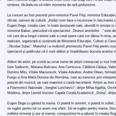
simțirea, făcându-ne să trăim momente de rară profunzime.
La concert au fost prezenți prim-ministrul Pavel Filip, ministrul Educației
oficiali, oameni de cultură. „Astăzi vom face o incursiune în fascinanta c
Eugen Doga, creație care, în toate ipostazele sale, abundă în emoție și 
ministrul Babuc, precizând că spectacolul ,,Drumul amintirilor…” este de
cel care de-a lungul carierei sale a creat opere care vor dăinui în timp, ac
realizare, organizată și susținută de Ministerul Educației, Culturii și Cer
,,Nicolae Sulac”. Maestrul i-a mulțumit premierului Pavel Filip pentru sus
spectacol și publicului că îi sunt alături și împărtășesc bucuria acestui
Alături de artist, pe scenă au urcat nume de artiști consacrați și mut înd
Iurie Sadovnic, Mariana Bulicanu, Ana Cernicova, Cătălina Cărăuș, Valer
Dumitru Mîțu, Vitalie Maciunschi, Vitalie Advahov, Andrei Otean, formați
Fuego și Ana Maria Donose din România, care au transmis prin interpretar
poeziei din muzică, pe care maestrul o caută necontenit. Artiștii au fos
a Filarmonicii Naționale ,,Serghei Lunchevici”, dirijor Mihai Agafița, Orch
Moldova, dirijor Leonid Vozniuc Capela Corală Academică ,,Doina”, dirijo
Eugen Doga cu gândul la mama. O poartă în amintiri, o poartă în suflet, 
ne rugăm pentru tot ce avem mai sfânt. Să ne rugăm pentru mama. Dorul
sufletul minunat și pur al mamei, compozitorul le-a adunat în creația Rug