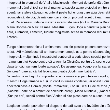
interpretat în premieră de Vitalie Maciunschi. Moment de profundă trăire 
momentul când chipul senin al mamei Elisaveta apare proiectat printre st
scenă, iar stelele cădeau necontenit peste fiul ei drag care abia de-și st
recunoștință, de dor, de mândrie, dar și de un profund regret că ea, mama
cu el. Pe aceeași undă de maximă intensitate ne-a ținut și Mariana Bu
Maria Donose cu Măicuța mea. Maestrul Eugen Doga a cântat la pian cel
fiară, Gramofin, Lamento, lucrare magistrală scrisă în memoria renumitulu
Loteanu
Fuego a interpretat piesa Lumina mea, una din piesele pe care compozito
artist. „Vă mărturisesc că am foarte mari emoții, asta pentru că sunt l
interpretul, mulțumindu-i maestrului pentru că a scris piese special pentr
i-a mulțumit lui Fuego pentru că a venit la Chișinău, pentru că, spune co
departe, căci suntem foarte aproape”. De asemenea, Fuego s-a lansat și î
Sonores”, care au cântat legendara creație „Codrii mei bătrâni”.
Și pentru că îndrăgitul compozitor a scris muzică și pe înțelesul copiilor, 
maestrul Doga rămâne a fi și un copil în lumea copilăriei, iar acest lucru
spectaculoasă a Coralei „Vocile Primăverii”, Corului Liceului de Muzică 
„Soarele”, care ne-a amintit de celebrele creații „Maria-Mirabela”, „Răsai 
„Sus pe cer”, scrisă pentru fiica Viorica și alte piese care ne-au dus în mir
Lecția de istorie, patriotism și dragoste de țară avea s-o învățăm din sfâr