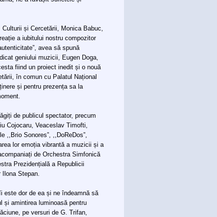
, Culturii și Cercetării, Monica Babuc,
reație a iubitului nostru compozitor
autenticitate”, avea să spună
dicat geniului muzicii, Eugen Doga,
esta fiind un proiect inedit și o nouă
cetării, în comun cu Palatul Național
ținere și pentru prezența sa la
 moment.
răgiți de publicul spectator, precum
iu Cojocaru, Veaceslav Timofti,
ile ,,Brio Sonores”, ,,DoReDos”,
ea lor emoția vibrantă a muzicii și a
t acompaniați de Orchestra Simfonică
estra Prezidențială a Republicii
r Ilona Stepan.
îi este dor de ea și ne îndeamnă să
 și amintirea luminoasă pentru
ăciune, pe versuri de G. Trifan,