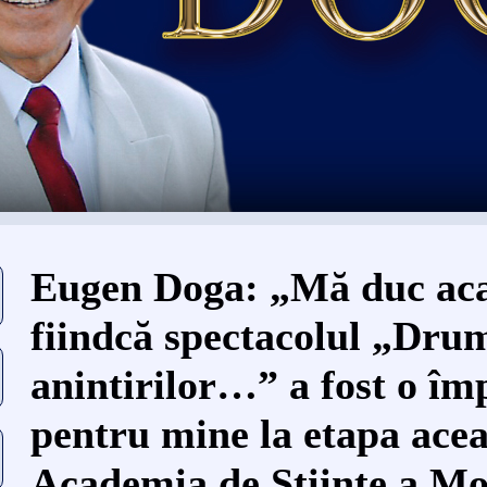
Eşti aici
Eugen Doga: „Mă duc acas
fiindcă spectacolul „Dru
anintirilor…” a fost o îm
pentru mine la etapa acea
Academia de Ştiinţe a Mo