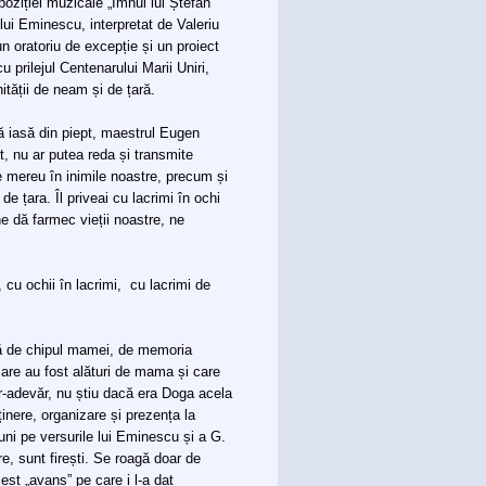
poziției muzicale „Imnul lui Ștefan
lui Eminescu, interpretat de Valeriu
n oratoriu de excepție și un proiect
 prilejul Centenarului Marii Uniri,
ității de neam și de țară.
să iasă din piept, maestrul Eugen
, nu ar putea reda și transmite
e mereu în inimile noastre, precum și
e țara. Îl priveai cu lacrimi în ochi
ne dă farmec vieții noastre, ne
i, cu ochii în lacrimi, cu lacrimi de
ță de chipul mamei, de memoria
care au fost alături de mama și care
r-adevăr, nu știu dacă era Doga acela
inere, organizare și prezența la
ni pe versurile lui Eminescu și a G.
re, sunt firești. Se roagă doar de
st „avans” pe care i l-a dat