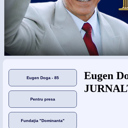
Eşti aici
Eugen Dog
Eugen Doga - 85
JURNALT
Pentru presa
Fundaţia "Dominanta"