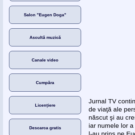
Salon "Eugen Doga"
Ascultă muzică
Canale video
Cumpăra
Jurnal TV conti
Licențiere
de viaţă ale per
născut şi au cre
iar numele lor a
Descarca gratis
l-au prins pe E