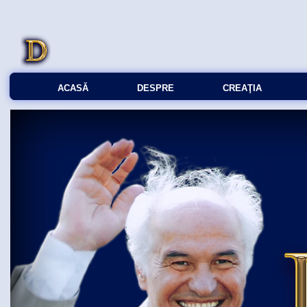
ACASĂ
DESPRE
CREAŢIA