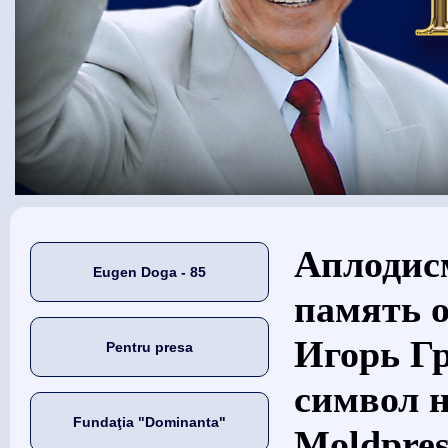
Eşti aici
Аплодис
Eugen Doga - 85
память о
Игорь Гр
Pentru presa
символ 
Fundaţia "Dominanta"
Moldpres