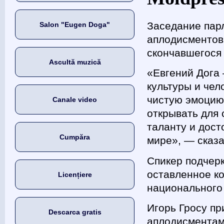
Заседание пар
Salon "Eugen Doga"
аплодисментов 
скончавшегося
Ascultă muzică
«Евгений Дога
культуры и чел
чистую эмоцию.
Canale video
открывать для 
таланту и дос
Cumpăra
мире», — сказа
Спикер подчерк
оставленное к
Licențiere
национального 
Игорь Гросу пр
Descarca gratis
аплодисментами