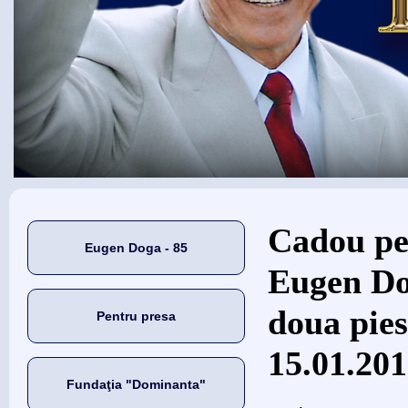
Eşti aici
Cadou pe
Eugen Doga - 85
Eugen Do
doua pies
Pentru presa
15.01.20
Fundaţia "Dominanta"