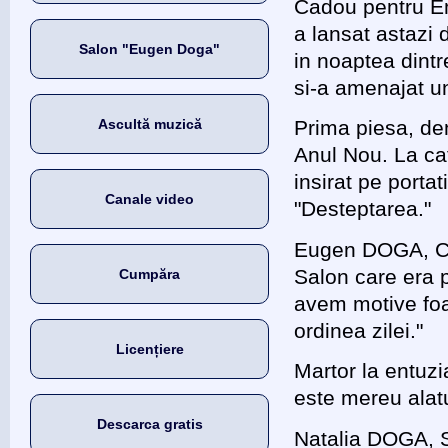
Cadou pentru Em
a lansat astazi 
Salon "Eugen Doga"
in noaptea dint
si-a amenajat u
Ascultă muzică
Prima piesa, de
Anul Nou. La ca
insirat pe portat
Canale video
"Desteptarea."
Eugen DOGA, CO
Salon care era 
Cumpăra
avem motive foa
ordinea zilei."
Licențiere
Martor la entuzi
este mereu alatu
Descarca gratis
Natalia DOGA, 