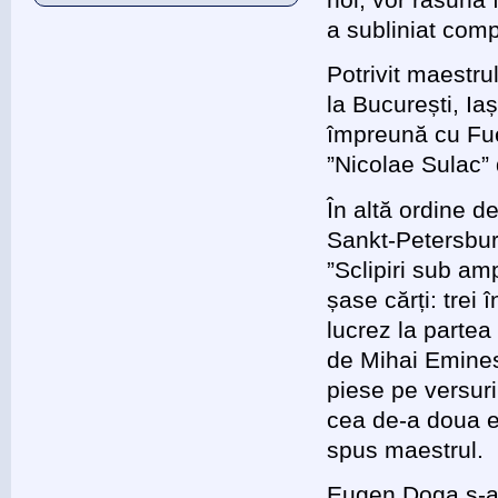
a subliniat comp
Potrivit maestru
la București, Ia
împreună cu Fueg
”Nicolae Sulac” 
În altă ordine d
Sankt-Petersburg
”Sclipiri sub a
șase cărți: trei 
lucrez la partea
de Mihai Emines
piese pe versuri
cea de-a doua ed
spus maestrul.
Eugen Doga s-a 