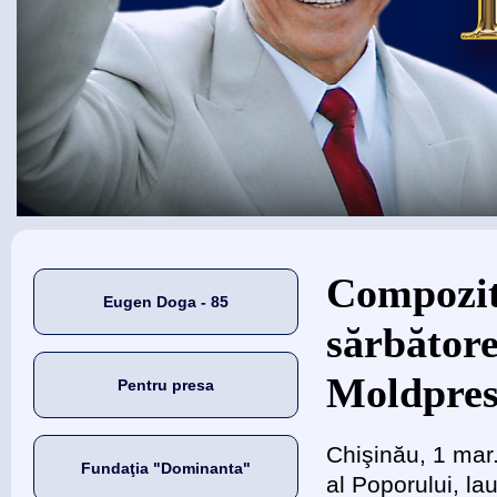
Eşti aici
Compozit
Eugen Doga - 85
sărbătore
Moldpres
Pentru presa
Chişinău, 1 ma
Fundaţia "Dominanta"
al Poporului, lau