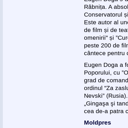
Râbnița. A abso
Conservatorul și
Este autor al un
de film și de te
omenirii" și ”Cu
peste 200 de fi
cântece pentru c
Eugen Doga a fost
Poporului, cu ”O
grad de comando
ordinul "Za zasl
Nevski” (Rusia).
„Gingaşa şi tan
cea de-a patra 
Moldpres