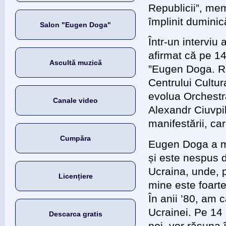
Republicii”, mem
împlinit dumini
Salon "Eugen Doga"
Într-un interviu
afirmat că pe 14
Ascultă muzică
”Eugen Doga. Re
Centrului Cultur
evolua Orchestra
Canale video
Alexandr Ciuvpil
manifestării, car
Cumpăra
Eugen Doga a me
și este nespus 
Ucraina, unde, p
Licențiere
mine este foarte
În anii ’80, am 
Ucrainei. Pe 14 
Descarca gratis
noi, vor răsuna 