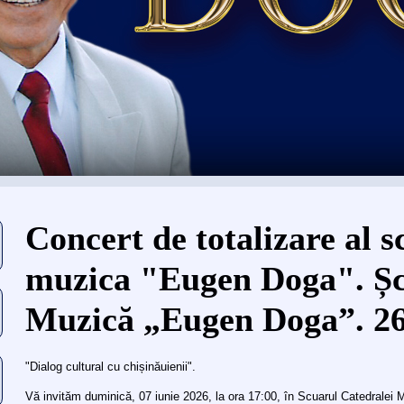
Eşti aici
Concert de totalizare al sc
muzica "Eugen Doga". Șc
Muzică „Eugen Doga”. 26
"Dialog cultural cu chișinăuienii".
Vă invităm duminică, 07 iunie 2026, la ora 17:00, în Scuarul Catedralei 