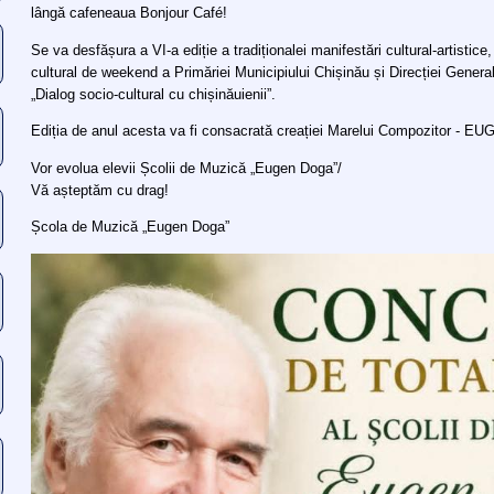
lângă cafeneaua Bonjour Café!
Se va desfășura a VI-a ediție a tradiționalei manifestări cultural-artistice,
cultural de weekend a Primăriei Municipiului Chișinău și Direcției General
„Dialog socio-cultural cu chișinăuienii”.
Ediția de anul acesta va fi consacrată creației Marelui Compozitor - 
Vor evolua elevii Școlii de Muzică „Eugen Doga”/
Vă așteptăm cu drag!
Școla de Muzică „Eugen Doga”