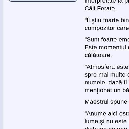
interpretate la 
Căii Ferate.
"Îl ştiu foarte 
compozitor care
"Sunt foarte emo
Este momentul câ
călătoare.
"Atmosfera este
spre mai multe d
numele, dacă îl
menţionat un bă
Maestrul spune 
"Anume aici este
lume şi nu este 
distruge cu una