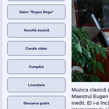
Salon "Eugen Doga"
Ascultă muzică
Canale video
Cumpăra
Licențiere
Muzica clasică a
Maestrul Eugen 
inedit. El i-a î
Descarca gratis