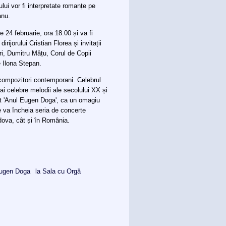
ui vor fi interpretate romanțe pe
anu.
 24 februarie, ora 18.00 și va fi
jorului Cristian Florea și invitații
ri, Dumitru Mâțu, Corul de Copii
e Ilona Stepan.
compozitori contemporani. Celebrul
mai celebre melodii ale secolului XX și
t 'Anul Eugen Doga', ca un omagiu
e va încheia seria de concerte
dova, cât și în România.
Eugen Doga
la Sala cu Orgă