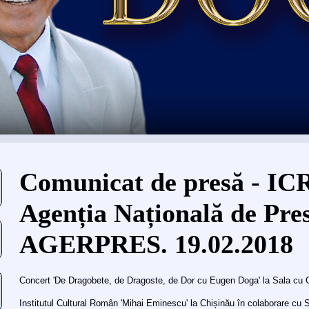
Eşti aici
Comunicat de presă - ICR
Agenția Națională de Pre
AGERPRES. 19.02.2018
Concert 'De Dragobete, de Dragoste, de Dor cu Eugen Doga' la Sala cu 
Institutul Cultural Român 'Mihai Eminescu' la Chișinău în colaborare cu