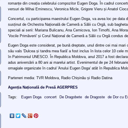
romanțe din creația celebrului compozitor Eugen Doga. În cadrul concertul
versuri de Mihai Eminescu, Veronica Micle, Grigore Vieru și Anatol Cioc
Concertul, cu participarea maestrului Eugen Doga, va avea loc pe data de
susținut de Orchestra Națională de Cameră a Sălii cu Orgă, sub bagheta diri
speciali ai serii: Mariana Bulicanu, Ana Cernicova, Ion Timofti, Ana Mora
'Vocile Primăverii' și Corul Național de Cameră a Sălii cu Orgă condus d
Eugen Doga este considerat, pe bună dreptate, unul dintre cei mai mari 
său vals 'Dulcea și tandra mea fiară' a fost inclus în lista celor 10 cele 
în Patrimoniul UNESCO. În Republica Moldova, anul 2017 a fost declara
adus aniversării a 80 ani ai marelui artist. Evenimentul de pe 24 februari
omagiale organizate în cadrul 'Anului Eugen Doga' atât în Republica Mol
Parteneri media: TVR Moldova, Radio Chișinău și Radio Datina
Agenția Națională de Presă AGERPRES
Tags:
Eugen Doga
concert
De Dragobete
de Dragoste
de Dor cu 