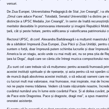
versuri.
De Ziua Europei, Universitatea Pedagogică de Stat „Ion Creangă”, i-a ofe
„Omul care aduce Pacea”. Totodată, Senatul Universității l-a distins pe 
distincție a UPSC Medalia „Ion Creangă”, în semn de înaltă recunoștință ș
meritelor deosebite în promovarea intereselor și imaginii Republicii Moldova
țară, cât și peste hotare, pentru edificarea și valorificarea patrimoniului cul
Rectorul UPSC, dr.conf. Alexandra Barbăneagră i-a mulțumit maestrului D
de a sărbători împreună Ziua Europei, Ziua Păcii și Ziua Unității, pentru
suntem o forță, doar împreună putem schimba lucrurile și doar împreună n
America la un stagiu, acolo unde cu mai mulți ani, nu se prea știa de R
țara lui Doga”, după care se cânta zile întregi muzica compozitorului nos
„Eu sunt cel care trebuie să vă mulțumesc pentru această frumoasă prim
acestei instituții spirituale și de speranțe, și asta pentru că noi sperăm că
de muncă după absolvirea acestei instituții, o să educați oameni care ne
cu lucruri mult mai valoroase, mai frumoase, mai inspirate, mai de încre
noi ne paște mereu trădarea. Vedem că toate năzuințele noastre, încrede
cuvântul numărul unu în lume este cuvântul Pace. Și al doilea cuvânt, pe
de Pace este Dragostea. Pace și dragoste, dragii mei”, a spus maestru
onoratei asistențe.