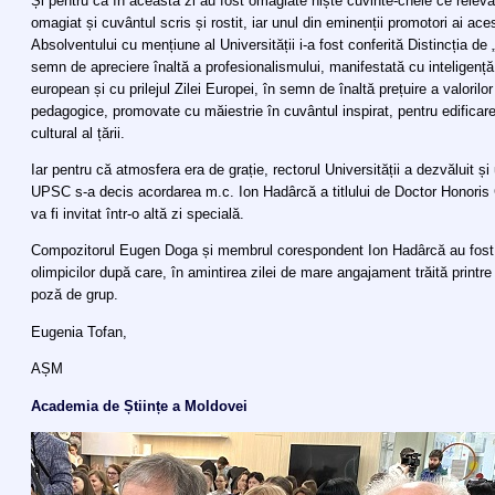
Și pentru că în această zi au fost omagiate niște cuvinte-cheie ce relevă 
omagiat și cuvântul scris și rostit, iar unul din eminenții promotori ai ac
Absolventului cu mențiune al Universității i-a fost conferită Distincția de 
semn de apreciere înaltă a profesionalismului, manifestată cu inteligență 
european și cu prilejul Zilei Europei, în semn de înaltă prețuire a valorilor 
pedagogice, promovate cu măiestrie în cuvântul inspirat, pentru edificarea
cultural al țării.
Iar pentru că atmosfera era de grație, rectorul Universității a dezvăluit și
UPSC s-a decis acordarea m.c. Ion Hadârcă a titlului de Doctor Honori
va fi invitat într-o altă zi specială.
Compozitorul Eugen Doga și membrul corespondent Ion Hadârcă au fost i
olimpicilor după care, în amintirea zilei de mare angajament trăită printre 
poză de grup.
Eugenia Tofan,
AȘM
Academia de Științe a Moldovei