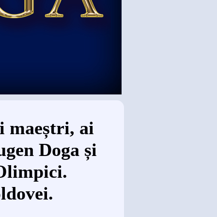
 maeștri, ai
ugen Doga și
Olimpici.
ldovei.