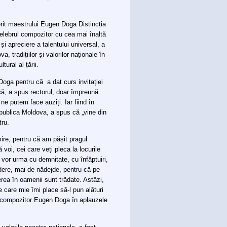
rit maestrului Eugen Doga Distincția
celebrul compozitor cu cea mai înaltă
i apreciere a talentului universal, a
, tradițiilor și valorilor naționale în
tural al țării.
oga pentru că a dat curs invitației
 că, a spus rectorul, doar împreună
e putem face auziți. Iar fiind în
epublica Moldova, a spus că „vine din
tru.
ire, pentru că am pășit pragul
 voi, cei care veți pleca la locurile
 vor urma cu demnitate, cu înfăptuiri,
dere, mai de nădejde, pentru că pe
rea în oamenii sunt trădate. Astăzi,
 care mie îmi place să-l pun alături
l compozitor Eugen Doga în aplauzele