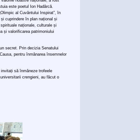
valorile noastre naționale, a fost
estuia este poetul Ion Hadârcă.
„Olimpic al Cuvântului Inspirat”, în
și cuprindere în plan național și
spirituale naționale, culturale și
 și valorificarea patrimoniului
 un secret. Prin decizia Senatului
s Causa, pentru înmânarea însemnelor
nvitați să înmâneze trofeele
universitarii crengieni, au făcut o