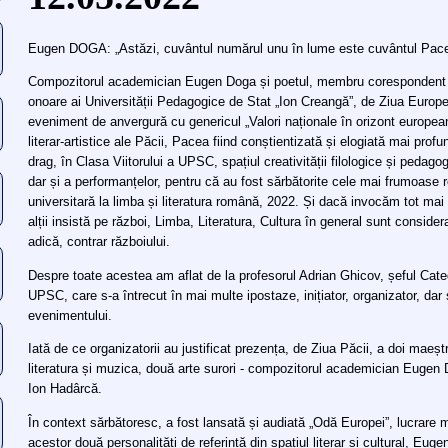
Eugen DOGA: „Astăzi, cuvântul numărul unu în lume este cuvântul Pac
Compozitorul academician Eugen Doga și poetul, membru corespondent Io
onoare ai Universității Pedagogice de Stat „Ion Creangă”, de Ziua Europe
eveniment de anvergură cu genericul „Valori naționale în orizont europea
literar-artistice ale Păcii, Pacea fiind conștientizată și elogiată mai prof
drag, în Clasa Viitorului a UPSC, spațiul creativității filologice și pedagog
dar și a performanțelor, pentru că au fost sărbătorite cele mai frumoase
universitară la limba și literatura română, 2022. Și dacă invocăm tot ma
alții insistă pe război, Limba, Literatura, Cultura în general sunt considera
adică, contrar războiului.
Despre toate acestea am aflat de la profesorul Adrian Ghicov, șeful Cated
UPSC, care s-a întrecut în mai multe ipostaze, inițiator, organizator, dar 
evenimentului.
Iată de ce organizatorii au justificat prezența, de Ziua Păcii, a doi maeșt
literatura și muzica, două arte surori - compozitorul academician Euge
Ion Hadârcă.
În context sărbătoresc, a fost lansată și audiată „Odă Europei”, lucrare 
acestor două personalități de referință din spațiul literar și cultural, E