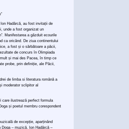
e”
n Hadârcă, au fost invitații de
i, unde a fost organizat un
n”. Manifestarea a găzduit ecourile
und ca oricând. De ziua continentului
ice, a fost și o sărbătoare a păcii,
 rezultate de concurs în Olimpiada
i mult și mai des Pacea, în timp ce
te probe, prin definiție, ale Păcii,
rei de limba si literatura română a
și moderator sclipitor al
ri care ilustrează perfect formula
n Doga și poetul membru corespondent
muzicală de excepție, aparținând
ugen Doga – muzică, Ion Hadârcă –