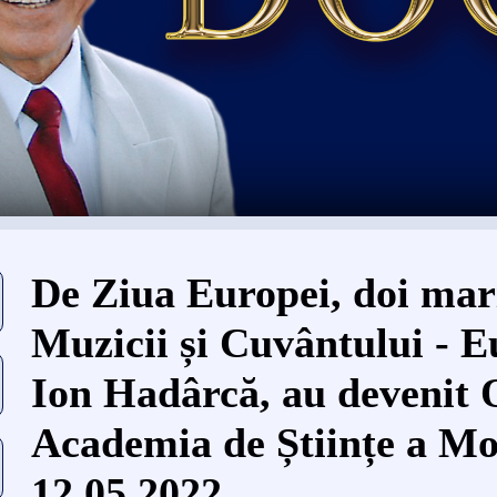
Eşti aici
De Ziua Europei, doi mari
Muzicii și Cuvântului - E
Ion Hadârcă, au devenit 
Academia de Științe a Mo
12.05.2022