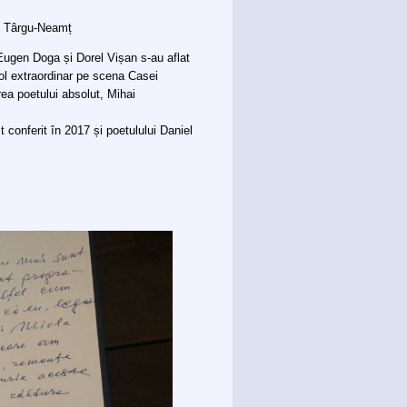
e” Târgu-Neamț
 Eugen Doga și Dorel Vișan s-au aflat
ol extraordinar pe scena Casei
rea poetului absolut, Mihai
 conferit în 2017 și poetulului Daniel