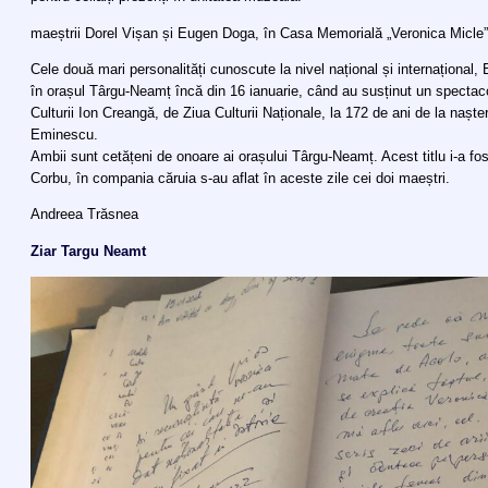
maeștrii Dorel Vișan și Eugen Doga, în Casa Memorială „Veronica Micl
Cele două mari personalități cunoscute la nivel național și internațional,
în orașul Târgu-Neamț încă din 16 ianuarie, când au susținut un spectac
Culturii Ion Creangă, de Ziua Culturii Naționale, la 172 de ani de la naște
Eminescu.
Ambii sunt cetățeni de onoare ai orașului Târgu-Neamț. Acest titlu i-a fost
Corbu, în compania căruia s-au aflat în aceste zile cei doi maeștri.
Andreea Trăsnea
Ziar Targu Neamt