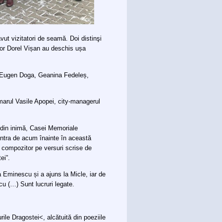
ut vizitatori de seamă. Doi distinşi
tor Dorel Vișan au deschis ușa
, Eugen Doga, Geanina Fedeleș,
imarul Vasile Apopei, city-managerul
 din inimă, Casei Memoriale
 intra de acum înainte în această
 compozitor pe versuri scrise de
ei”.
la Eminescu și a ajuns la Micle, iar de
u (…) Sunt lucruri legate.
le Dragostei<, alcătuită din poeziile