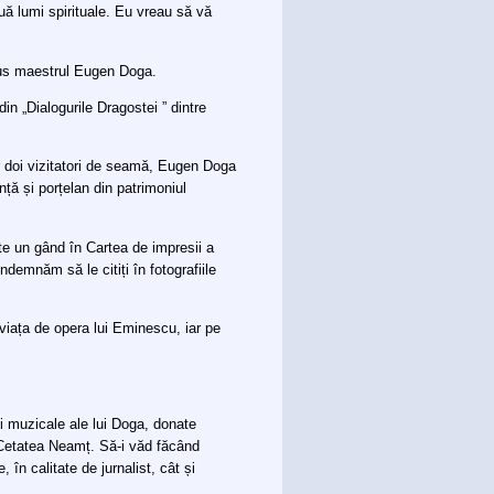
uă lumi spirituale. Eu vreau să vă
spus maestrul Eugen Doga.
in „Dialogurile Dragostei ” dintre
r doi vizitatori de seamă, Eugen Doga
nță și porțelan din patrimoniul
te un gând în Cartea de impresii a
demnăm să le citiți în fotografiile
viața de opera lui Eminescu, iar pe
ții muzicale ale lui Doga, donate
 Cetatea Neamț. Să-i văd făcând
n calitate de jurnalist, cât și