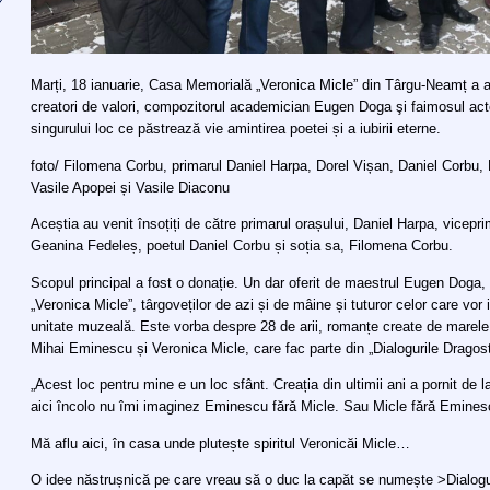
Marți, 18 ianuarie, Casa Memorială „Veronica Micle” din Târgu-Neamț a av
creatori de valori, compozitorul academician Eugen Doga şi faimosul ac
singurului loc ce păstrează vie amintirea poetei și a iubirii eterne.
foto/ Filomena Corbu, primarul Daniel Harpa, Dorel Vișan, Daniel Corbu
Vasile Apopei și Vasile Diaconu
Aceștia au venit însoțiți de către primarul orașului, Daniel Harpa, vicepr
Geanina Fedeleș, poetul Daniel Corbu și soția sa, Filomena Corbu.
Scopul principal a fost o donație. Un dar oferit de maestrul Eugen Doga,
„Veronica Micle”, târgoveților de azi și de mâine și tuturor celor care vor
unitate muzeală. Este vorba despre 28 de arii, romanțe create de marele
Mihai Eminescu și Veronica Micle, care fac parte din „Dialogurile Dragost
„Acest loc pentru mine e un loc sfânt. Creația din ultimii ani a pornit de 
aici încolo nu îmi imaginez Eminescu fără Micle. Sau Micle fără Eminesc
Mă aflu aici, în casa unde plutește spiritul Veronicăi Micle…
O idee năstrușnică pe care vreau să o duc la capăt se numește >Dialoguri