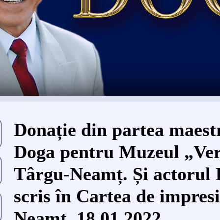
Eşti aici
Donație din partea maest
Doga pentru Muzeul „Ver
Târgu-Neamț. Și actorul 
scris în Cartea de impresi
Neamt. 18.01.2022