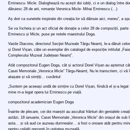
Eminescu- Micle. Dialoghează nu acești doi iubiți, ci e un dialog între do
dăruiesc 28 de arii, romanțe Veronica Micle- Mihai Eminescu (…)
Aș dori ca sunetele inspirate din creația lor să dăinuie aici, mereu”, a 
Se va încheia și un act oficial de donație a celor 28 de compoziții, parte d
Eminescu și Micle, puse pe notele maestrului Doga.
Vasile Diaconu, directorul Secţiei Muzeale Târgu Neamț, le-a dăruit celo
și Dorel Vișan, câte un exemplar din catalogul de expoziție intitulat „Faia
Complexului Muzeal Județean Neamț”.
Atât compozitorul Eugen Doga, cât și actorul Dorel Vișan au așternut câ
Casei Memoriale „Veronica Micle” Târgu-Neamț. Nu le transcriem, ci vă în
atașate și să simțiți… cuvântul:
„Suntem pe aceeași undă de simțire cu Dorel Vișan, fiindcă el și-a legat 
mine m-a legat opera lui Eminescu pe viață.
compozitorul academician Eugen Doga
Înainte de plecare, cei doi maeștri au ascultat frânturi din genialele crea
astăzi, 18 ianuarie, Casei Memoriale „Veronica Micle” din orașul de sub
asta… și să aud ce auzeau dumnealor… a fost o onoare atât pentru mine, î
pentru ceilalți prezenți în unitatea muzeală.