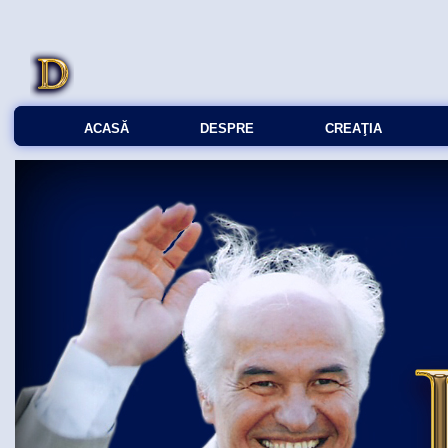
ACASĂ
DESPRE
CREAŢIA