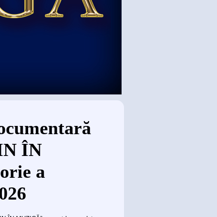
 documentară
N ÎN
orie a
2026