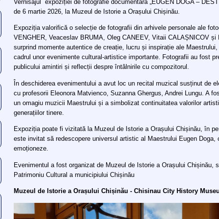
Vernisajul expoziției de fotografie documentară „EUGEN DOGA – DESTI
de 6 martie 2026, la Muzeul de Istorie a Orașului Chișinău.
Expoziția valorifică o selecție de fotografii din arhivele personale ale fot
VENGHER, Veaceslav BRUMA, Oleg CANEEV, Vitaii CALAȘNICOV și M
surprind momente autentice de creație, lucru și inspirație ale Maestrului
cadrul unor evenimente cultural-artistice importante. Fotografii au fost pr
publicului amintiri și reflecții despre întâlnirile cu compozitorul.
În deschiderea evenimentului a avut loc un recital muzical susținut de e
cu profesorii Eleonora Matvienco, Suzanna Ghergus, Andrei Lungu. A fo
un omagiu muzicii Maestrului și a simbolizat continuitatea valorilor artist
generațiilor tinere.
Expoziția poate fi vizitată la Muzeul de Istorie a Orașului Chișinău, în pe
este invitat să redescopere universul artistic al Maestrului Eugen Doga, 
emoționeze.
Evenimentul a fost organizat de Muzeul de Istorie a Orașului Chișinău, s
Patrimoniu Cultural a municipiului Chișinău
Muzeul de Istorie a Orașului Chișinău - Chisinau City History Mus