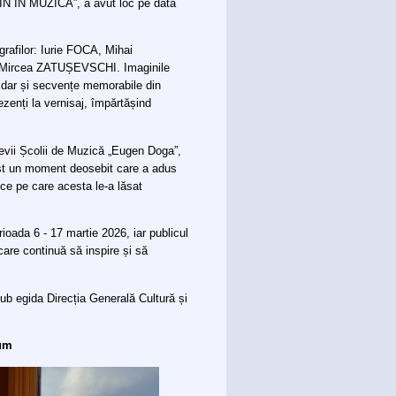
N ÎN MUZICĂ”, a avut loc pe data
ografilor: Iurie FOCA, Mihai
ircea ZATUȘEVSCHI. Imaginile
, dar și secvențe memorabile din
ezenți la vernisaj, împărtășind
levii Școlii de Muzică „Eugen Doga”,
st un moment deosebit care a adus
ice pe care acesta le-a lăsat
rioada 6 - 17 martie 2026, iar publicul
care continuă să inspire și să
ub egida Direcția Generală Cultură și
eum