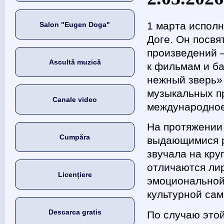
1 марта исполн
Salon "Eugen Doga"
Доге. Он посвя
произведений –
Ascultă muzică
к фильмам и ба
нежный зверь»
музыкальных п
Canale video
международное
На протяжении
Cumpăra
выдающимися р
звучала на кру
отличаются ли
Licențiere
эмоциональной
культурной са
Descarca gratis
По случаю это