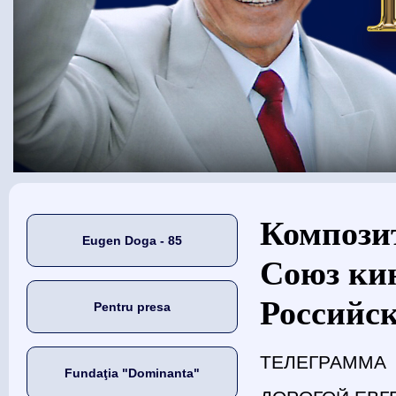
Eşti aici
Композит
Eugen Doga - 85
Союз ки
Российск
Pentru presa
ТЕЛЕГРАММА
Fundaţia "Dominanta"