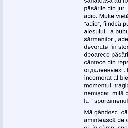
sănătoasă au fos
păsările din jur,
adio. Multe viet
”adio”, fiindcă p
alesului a bubui
sărmanilor , adev
devorate în stom
deoarece păsăril
cântece din repe
отдалённые» . P
încornorat al bi
momentul tragic,
nemișcat milă 
la 
Mă gândesc că în
amintească de o
ei, în câmp, spe