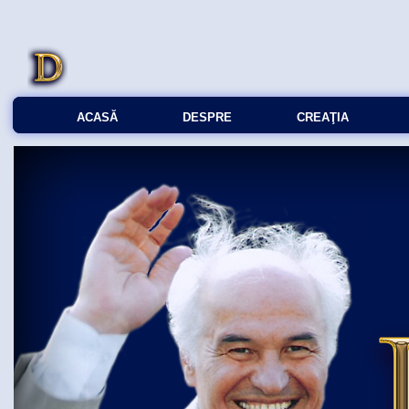
ACASĂ
DESPRE
CREAŢIA