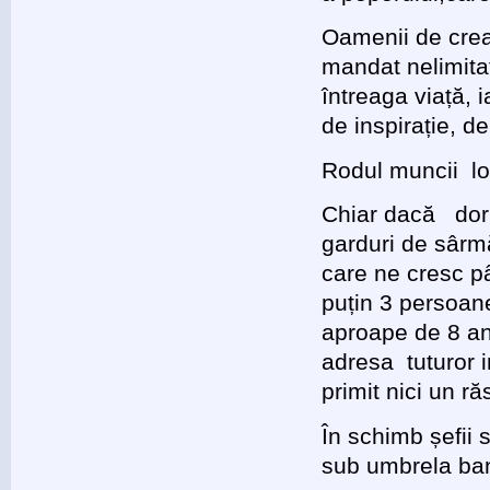
Oamenii de creați
mandat nelimita
întreaga viață,
de inspirație, de
Rodul muncii lor
Chiar dacă doriț
garduri de sârmă,
care ne cresc pâi
puțin 3 persoan
aproape de 8 ani
adresa tuturor i
primit nici un r
În schimb șefii se
sub umbrela ban