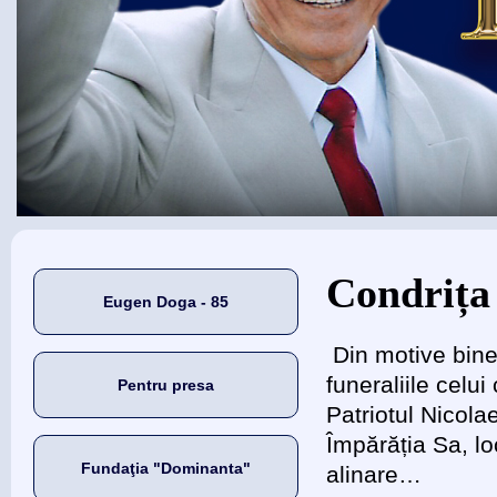
Eşti aici
Condrița
Eugen Doga - 85
Din motive bine
funeraliile celu
Pentru presa
Patriotul Nicol
Împărăția Sa, lo
Fundaţia "Dominanta"
alinare…