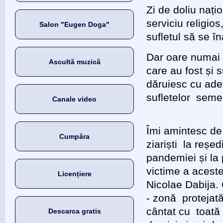
Zi de doliu națio
serviciu religios
Salon "Eugen Doga"
sufletul să se în
Dar oare numai 
Ascultă muzică
care au fost și 
dăruiesc cu ade
sufletelor semen
Canale video
Îmi amintesc de 
Cumpăra
ziariști la reșe
pandemiei și la 
victime a aceste
Licențiere
Nicolae Dabija. 
- zonă protejată
cântat cu toată
Descarca gratis