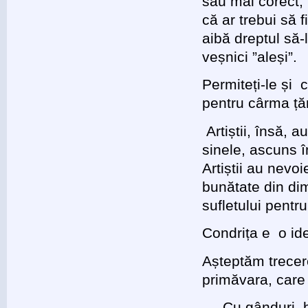
sau mai corect, 
că ar trebui să 
aibă dreptul să-
veșnici ”aleși”.
Permiteți-le și c
pentru cârma țăr
Artiștii, însă, 
sinele, ascuns în
Artiștii au nevoi
bunătate din di
sufletului pentr
Condrița e o ide
Așteptăm trecere
primăvara, care
Cu gânduri 