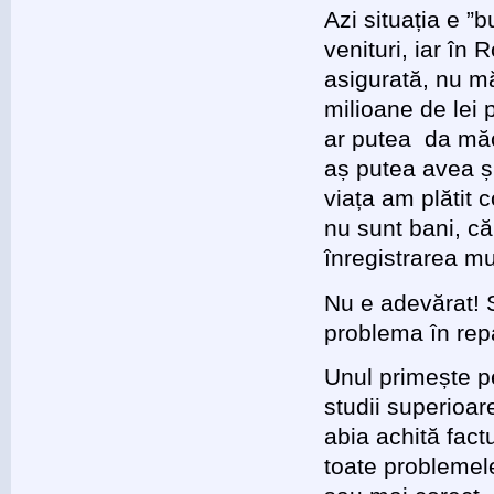
Azi situația e ”
venituri, iar în
asigurată, nu mă
milioane de lei 
ar putea da măc
aș putea avea ș
viața am plătit 
nu sunt bani, c
înregistrarea mu
Nu e adevărat! S
problema în rep
Unul primește pe
studii superioare
abia achită fac
toate problemele