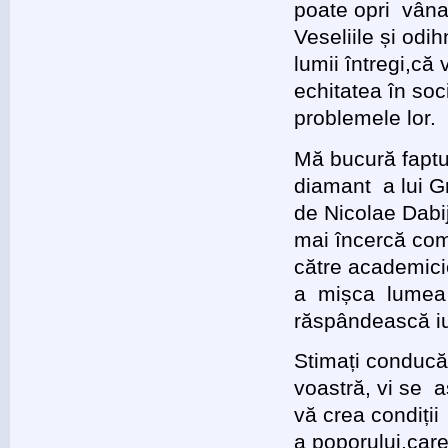
poate opri vâna
Veseliile și od
lumii întregi,c
echitatea în soc
problemele lor.
Mă bucură faptu
diamant a lui G
de Nicolae Dabij
mai încercă com
către academicie
a mișca lumea î
răspândească iu
Stimați conducăt
voastră, vi se a
vă crea condiții
a poporului,care 