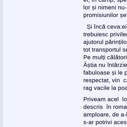
lor și nimeni nu
promisiunilor șef
Și încă ceva:ei
trebuiesc privil
ajutorul părinți
tot transportul 
Pe mulți călători
Ăștia nu întârzie
fabuloase și le 
respectat, vin c
rag vacile la poa
Priveam acel lo
descris în roma
amploare, de a-l
s-ar potrivi ace