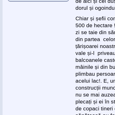
de aici și cei d
dorul și ogoindu
Chiar și șefii c
500 de hectare !
zi se taie din s
din partea celor
țărișoarei noast
vale și-l priveau
balcoanele caste
mâinile și din 
plimbau persoane
acelui lac!. E, 
construcții munci
nu se mai auzeau
plecați și ei în
de copaci tineri