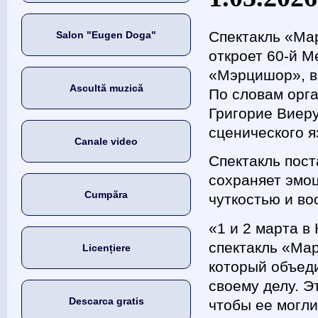
Спектакль «Ма
Salon "Eugen Doga"
откроет 60-й 
«Мэрцишор», во
Ascultă muzică
По словам орга
Григорие Виер
сценического 
Canale video
Спектакль пост
сохраняет эмо
Cumpăra
чуткостью и в
«1 и 2 марта в
спектакль «Ма
Licențiere
который объед
своему делу. Э
Descarca gratis
чтобы ее могли