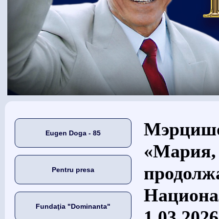
Eşti aici
Мэрцишо
Eugen Doga - 85
«Мария,
продолжа
Pentru presa
Национал
Fundaţia "Dominanta"
1.03.2026