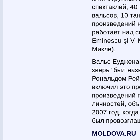
спектаклей, 40
вальсов, 10 та
произведений 
работает над со
Eminescu şi V.
Микле).
Вальс Еуджена
зверь" был на
Рональдом Рей
включил это п
произведений п
личностей, объ
2007 год, когд
был провозгла
MOLDOVA.RU