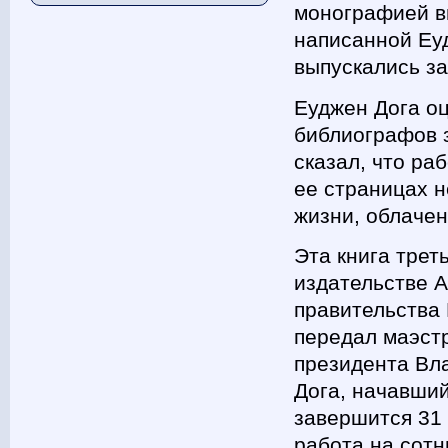
монографией в
написанной Еуд
выпускались за
Еуджен Дога о
библиографов з
сказал, что ра
ее страницах н
жизни, облаче
Эта книга трет
издательстве А
правительства 
передал маэстр
президента Вл
Дога, начавший
завершится 31 
работа на сотн