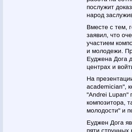
послужит доказ
народ заслужив
Вместе с тем,
заявил, что о
участием компо
и молодежи. П
Еуджена Дога д
центрах и войт
На презентации
academician", 
"Andrei Lupan"
композитора, т
молодости" и п
Еуджен Дога яв
пяти струнных 