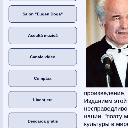
Salon "Eugen Doga"
Ascultă muzică
Canale video
Cumpăra
произведение, 
Licențiere
Изданием этой
несправедливо
нации, "поэту 
Descarca gratis
культуры в мир