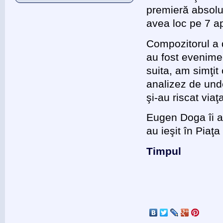
premieră absolut
avea loc pe 7 ap
Compozitorul a d
au fost evenimen
suita, am simţi
analizez de unde
şi-au riscat via
Eugen Doga îi aş
au ieşit în Piaţa
Timpul