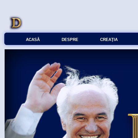
ACASĂ
DESPRE
CREAŢIA