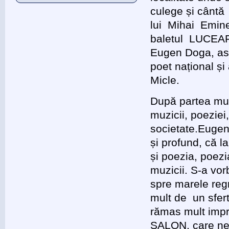
culege și cântă 
lui Mihai Emine
baletul LUCEAF
Eugen Doga, ascu
poet național și
Micle.
După partea muz
muzicii, poeziei,
societate.Eugen
și profund, că l
și poezia, poezi
muzicii. S-a vo
spre marele reg
mult de un sfert
rămas mult impr
SALON, care ne 