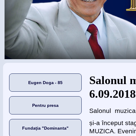
Eşti aici
Salonul
Eugen Doga - 85
6.09.2018
Pentru presa
Salonul muzi
și-a început s
Fundaţia "Dominanta"
MUZICA. Evenime