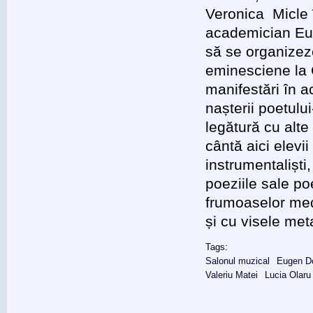
Veronica Micle 
academician Eug
să se organizez
eminesciene la C
manifestări în a
nașterii poetului
legătură cu alte
cântă aici elev
instrumentaliști,
poeziile sale p
frumoaselor medi
și cu visele met
Tags:
Salonul muzical
Eugen D
Valeriu Matei
Lucia Olaru