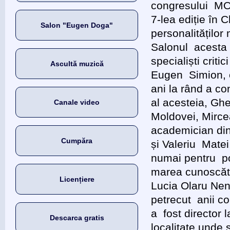
congresului MON
7-lea ediție în
Salon "Eugen Doga"
personalităților 
Salonul acesta s
specialiști criti
Ascultă muzică
Eugen Simion, ce
ani la rând a c
al acesteia, Gh
Canale video
Moldovei, Mirce
academician di
Cumpăra
și Valeriu Matei
numai pentru poe
marea cunoscăto
Licențiere
Lucia Olaru Nen
petrecut anii co
a fost director
Descarca gratis
localitate unde 