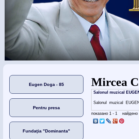
Eşti aici
Mircea C
Eugen Doga - 85
Salonul muzical EUGEN
Salonul muzical EUG
Pentru presa
показано 1 - 1 найден
Fundaţia "Dominanta"