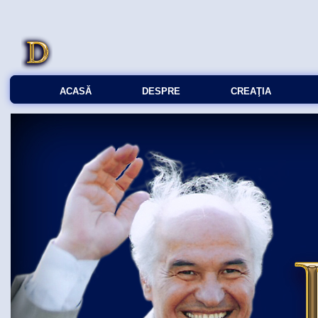
ACASĂ
DESPRE
CREAŢIA