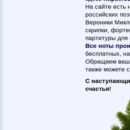
На сайте есть 
российских поэ
Вероники Микл
скрипки, форте
партитуры для 
Все ноты про
бесплатных, на
Обращаем ваш
также можете с
С наступающи
счастья!