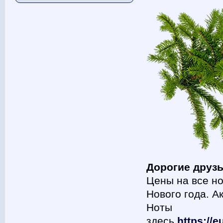
Дорогие друз
Цены на все н
Нового года. А
Ноты
здесь
https://