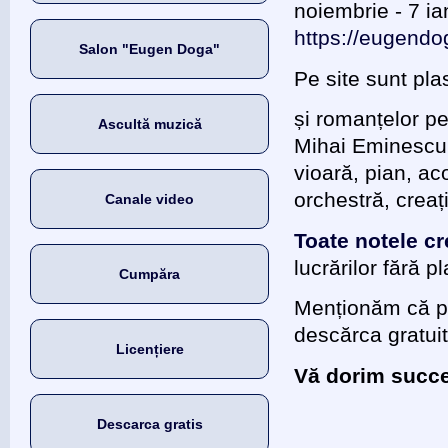
noiembrie - 7 ian
https://eugend
Salon "Eugen Doga"
Pe site sunt pla
și romanțelor pe 
Ascultă muzică
Mihai Eminescu ș
vioară, pian, ac
orchestră, creați
Canale video
Toate notele cr
lucrărilor fără 
Cumpăra
Menționăm că 
descărca gratuit
Licențiere
Vă dorim succes
Descarca gratis