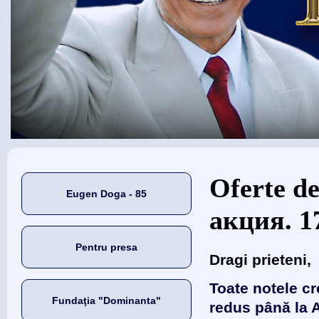
Eşti aici
Oferte d
Eugen Doga - 85
акция. 1
Pentru presa
Dragi prieteni,
Toate notele cr
Fundaţia "Dominanta"
redus până la 