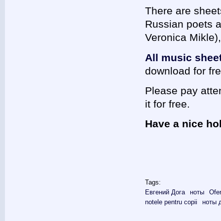
There are sheet
Russian poets 
Veronica Mikle),
All music shee
download for fre
Please pay atte
it for free.
Have a nice ho
Tags:
Евгений Дога
ноты
Ofe
notele pentru copii
ноты 