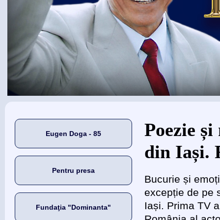
Eşti aici
Poezie și
Eugen Doga - 85
din Iași.
Pentru presa
Bucurie și emoți
excepție de pe 
Iași. Prima TV a 
Fundaţia "Dominanta"
România al acto