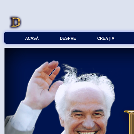
ACASĂ
DESPRE
CREAŢIA