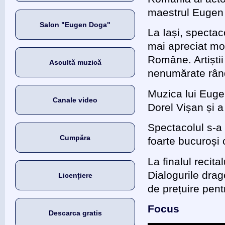
maestrul Eugen
Salon "Eugen Doga"
La Iași, spectac
mai apreciat mom
Române. Artiștii
Ascultă muzică
nenumărate rând
Muzica lui Euge
Canale video
Dorel Vișan și a
Spectacolul s-a 
Cumpăra
foarte bucuroși 
La finalul recit
Dialogurile drag
Licențiere
de prețuire pentr
Focus
Descarca gratis