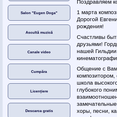
Поздравляем к
1 марта композ
Salon "Eugen Doga"
Дорогой Евген
рождения!
Ascultă muzică
Счастливы быт
друзьями! Горд
нашей Гильдии
Canale video
кинематографи
Общение с Вам
Cumpăra
композитором,
школа высоког
глубокого пони
Licențiere
взаимоотношен
замечательные
хоры, песни, к
Descarca gratis