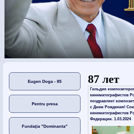
Eşti aici
87 лет
Eugen Doga - 85
Гильдия композиторо
кинематографистов Р
поздравляет композит
Pentru presa
с Днем Рождения! Со
кинематографистов Р
Федерации. 1.03.2024
Fundaţia "Dominanta"