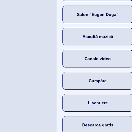
Salon "Eugen Doga"
Ascultă muzică
Canale video
Cumpăra
Licențiere
Descarca gratis