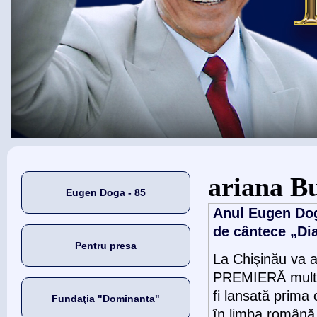
Eşti aici
ariana B
Eugen Doga - 85
Anul Eugen Doga
de cântece „Dia
Pentru presa
La Chişinău va a
PREMIERĂ mult a
fi lansată prima 
Fundaţia "Dominanta"
în limba română 