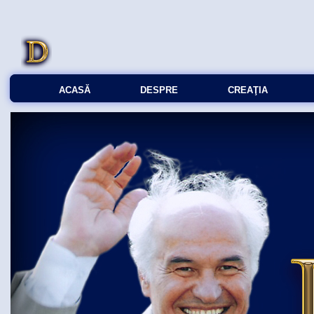
ACASĂ
DESPRE
CREAŢIA