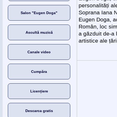
personalități al
Soprana Iana N
Salon "Eugen Doga"
Eugen Doga, ac
Român, loc simb
Ascultă muzică
a găzduit de-a
artistice ale țări
Canale video
Cumpăra
Licențiere
Descarca gratis