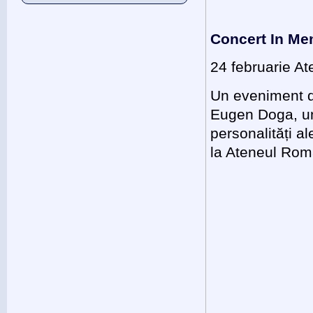
Concert In Me
24 februarie A
Un eveniment d
Eugen Doga, una
personalități a
la Ateneul Româ