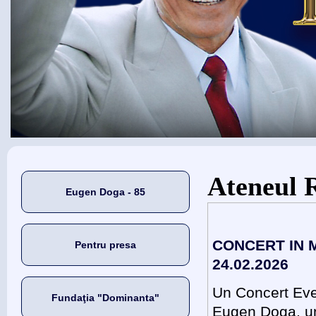
Eşti aici
Ateneul
Eugen Doga - 85
CONCERT IN 
Pentru presa
24.02.2026
Un Concert Eve
Fundaţia "Dominanta"
Eugen Doga, una