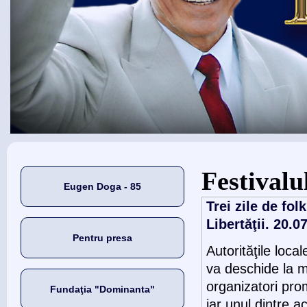
Eşti aici
Festival
Eugen Doga - 85
Trei zile de fo
Libertăţii. 20.0
Pentru presa
Autorităţile loc
va deschide la mi
organizatori prom
Fundaţia "Dominanta"
iar unul dintre a