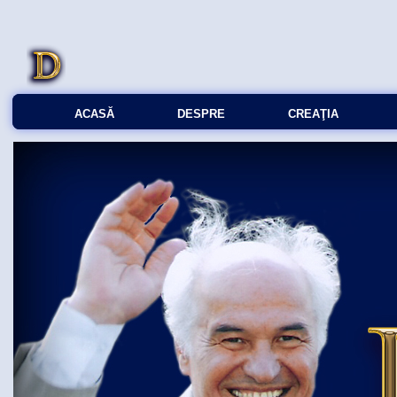
ACASĂ
DESPRE
CREAŢIA