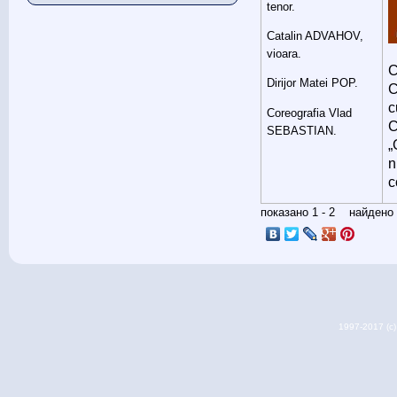
tenor.
Catalin ADVAHOV,
vioara.
C
Dirijor Matei POP.
C
c
Coreografia Vlad
C
SEBASTIAN.
„
n
c
показано 1 - 2 найден
1997-2017 (c) 