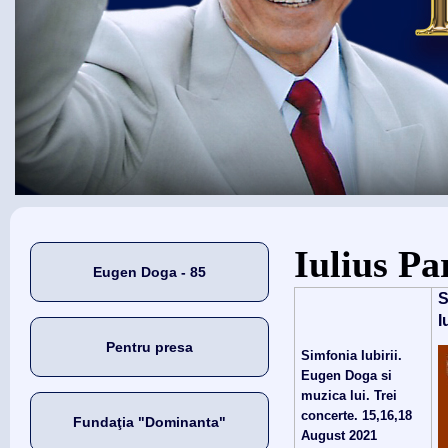
Eşti aici
Iulius Pa
Eugen Doga - 85
S
I
Pentru presa
Simfonia Iubirii.
Eugen Doga si
muzica lui. Trei
concerte. 15,16,18
Fundaţia "Dominanta"
August 2021