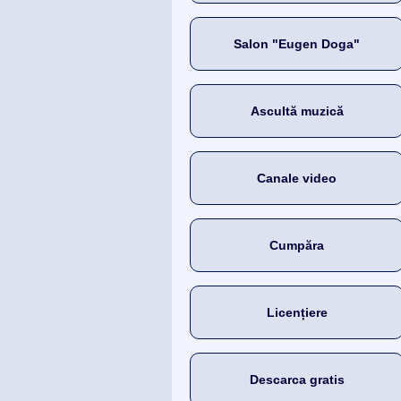
Salon "Eugen Doga"
Ascultă muzică
Canale video
Cumpăra
Licențiere
Descarca gratis