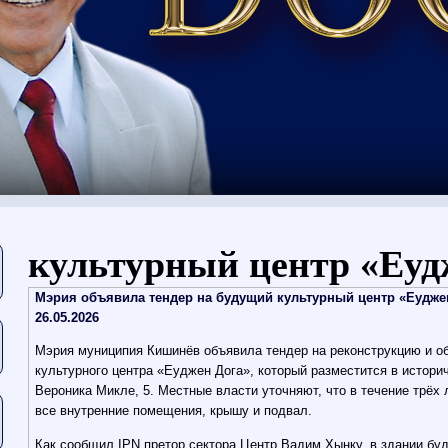
Eşti aici
культурный центр «Еуд
Мэрия объявила тендер на будущий культурный центр «Еуджен
26.05.2026
Мэрия муниципия Кишинёв объявила тендер на реконструкцию и о
культурного центра «Еуджен Дога», который разместится в истори
Вероника Микле, 5. Местные власти уточняют, что в течение трёх
все внутренние помещения, крышу и подвал.
Как сообщил IPN претор сектора Центр Вадим Хынку, в здании бу