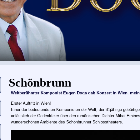
Eşti aici
Schönbrunn
Weltberühmter Komponist Eugen Doga gab Konzert in Wien. meinbe
Erster Auftritt in Wien!
Einer der bedeutendsten Komponisten der Welt, der 81jährige gebürtig
anlässlich der Gedenkfeier über den rumänischen Dichter Mihai Eminesc
wunderschönen Ambiente des Schönbrunner Schlosstheaters.