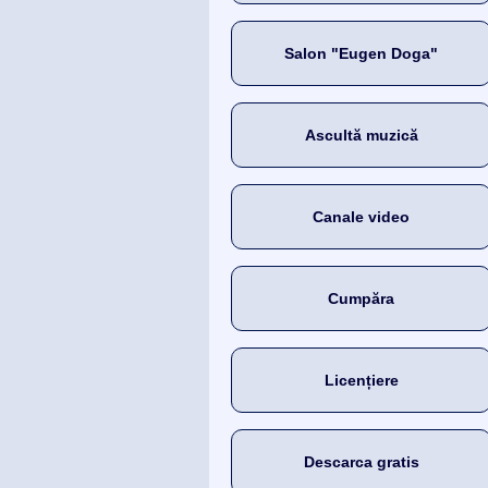
Salon "Eugen Doga"
Ascultă muzică
Canale video
Cumpăra
Licențiere
Descarca gratis