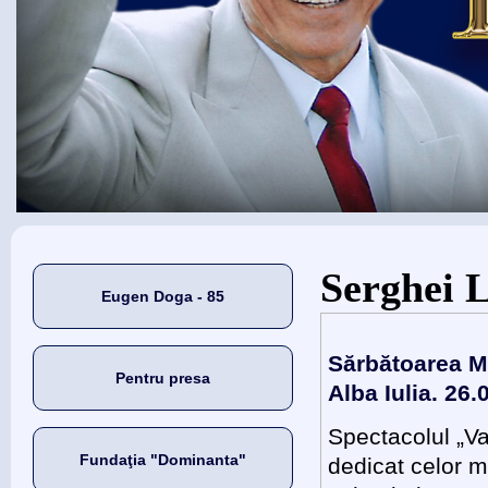
Eşti aici
Serghei 
Eugen Doga - 85
Sărbătoarea Mu
Pentru presa
Alba Iulia. 26.
Spectacolul „Va
Fundaţia "Dominanta"
dedicat celor 