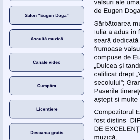
valsuri ale uma
de Eugen Doga
Salon "Eugen Doga"
Sărbătoarea muz
Iulia a adus în 
Ascultă muzică
seară dedicată
frumoase valsur
compuse de E
Canale video
„Dulcea și tand
calificat drept „
secolului”; Gr
Cumpăra
Paserile tinereţ
aştept si multe 
Licențiere
Compozitorul
fost distins 
DE EXCELENŢ
Descarca gratis
muzică.