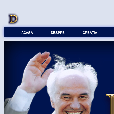
ACASĂ
DESPRE
CREAŢIA