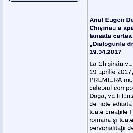
Anul Eugen Do
Chişinău a apăr
lansată cartea
„Dialogurile d
19.04.2017
La Chişinău va 
19 aprilie 2017
PREMIERĂ mult
celebrul compo
Doga, va fi lan
de note editată 
toate creaţiile f
română şi toat
personalităţii d