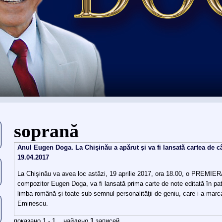
Eşti aici
soprană
Anul Eugen Doga. La Chişinău a apărut şi va fi lansată cartea de c
19.04.2017
La Chişinău va avea loc astăzi, 19 aprilie 2017, ora 18.00, o PREMIER
compozitor Eugen Doga, va fi lansată prima carte de note editată în patri
limba română şi toate sub semnul personalităţii de geniu, care i-a marca
Eminescu.
показано 1 - 1 найдено
1
записей