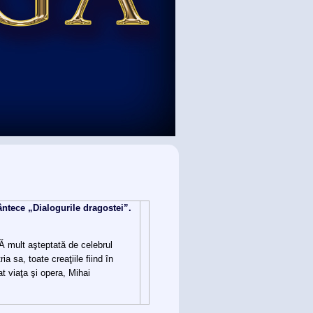
ântece „Dialogurile dragostei”.
Ă mult aşteptată de celebrul
a sa, toate creaţiile fiind în
t viaţa şi opera, Mihai