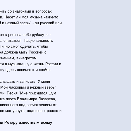
рить со знатоками в вопросах
и. Несет ли моя музыка какие-то
и нежный зверь" - он русский или
век рвет на себе рубаху: я -
ны считаться. Национальность
лично смог сделать, чтобы
она должна быть Россией с
инением, винегретом
лся в музыкальную жизнь России и
ыку здесь понимают и любят.
услышать и записать. У меня
"Мой ласковый и нежный зверь"
тами. Песня "Мне приснился шум
нка поэта Владимира Лазарева,
писанного под впечатлением от
 не мог уснуть, подошел к роялю и
ии Ротару известным всему