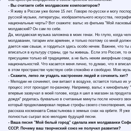
- Вы считаете себя молдавским композитором?
- Я живу в России уже более 15 лет. Говорю по-русски и могу поспо
русской музыки, литературы, изобразительного искусства, географи
национальные черты? Вот скажите: вальс из фильма "Мой ласковый 
молдавский? Он сам по себе.
Да, молдавская музыка заложена в моих генах. Но глупо, когда чело
молдаванин, татарин или армянин, и только поэтому со мной долж
дается нам свыше, и гордиться здесь особо нечем. Важнее, что ты 
вписаться в культуру страны, где ты живешь. Если это Россия, то 
присущими только ей традициями, а не быть неким аморфным соед
национальностей. Что касается меня лично, то думаю, что я вписа
в этом пространстве чувствую себя спокойно и свободно. Мою муз
- Скажите, легко ли угадать настроение людей и сочинить хит?
- Мелодии не сочиняют, они витают в воздухе, остается только их 
процесс этот проходит по-разному. Например, вальс к кинофильму 
впервые зазвучал в моей голове, когда я шел в магазин за продук
дождя" родилась буквально в считанные минуты после ночного зво
который продекламировал первые строфы своего стихотворения, на
рассказа космонавта Севастьянова о земных снах на орбите. Я уже
полностью сыграл всю мелодию будущей песни.
- Ваша песня "Мой белый город" сделала имя молдаванки Соф
СССР. Почему ваш творческий союз не получил развития?