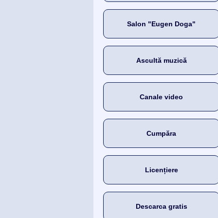
Salon "Eugen Doga"
Ascultă muzică
Canale video
Cumpăra
Licențiere
Descarca gratis