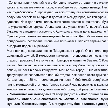
- Соню мы нашли случайно и с большим трудом затащили в студию
дескать, оставьте меня в покое, я вообще не эстрадная певица. Пе
нас судьбоносной. Я прозвучал на всю страну как композитор-песе
получила всесоюзный эфир и доступ на международные конкурсы. 
здорово. Но в дело вмешалось множество побочных факторов. Муж
на украинский репертуар. А она такая же украинская "спивачка", ка
буквально заездили гастролями. Случалось, она в день давала по 4
Одессы для съемок на телевидении Тирасполя. Дело было вечером,
придорожном ресторане. И она мне признается, что ест первый раз 
выдержит подобный режим?
Мы с ней еще записали песню "Молдавские кодры". Она спела потр
единичный случай. В молодости кажется, что впереди вечность и ч
старым проектам. Но это не так. Повторов в жизни не бывает. С Рот
легко. Она переключилась на шлягеры, а я подобной халтурой не за
почему не поет в своих концертах "Мой белый город". Она ответила
требующая от исполнителя полной отдачи. Как после этого другие 
Кстати, спустя 30 лет после создания песня "Мой белый город" оф
гимна молдавской столицы. Теперь каждый час первые музыкальные
колокольным звоном на здании главной городской ратуши Кишинева
- Романтическая мелодрама "Табор уходит в небо" принесла в
Гран-при МКФ в Сан-Себастьяне-76, Светлане Томе звание "лучш
журнала "Советский экран", а государству баснословные доходы