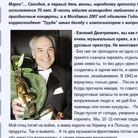
Марго"... Сегодня, в первый день весны, народному артисту
исполняется 70 лет. В честь юбилея всенародно любимого 
праздничные концерты, а в Молдавии 2007 год объявлен Годо
корреспондент "Труда" начал беседу с композитором с вопрос
- Евгений Дмитриевич, вы как-
очень музыкальных краях, а в
духовых оркестра. Не многоват
- Без них не проходила ни одна 
принято сначала пировать отдель
доме невесты, то без двух оркес
сходилась в одном месте, и орк
конечно, незабываемое. В 1941-м
вернулись только двое... После 
Когда прогнали немцев, то совет
продуктовые запасы по всем дере
вооруженные люди и, не дай Бог,
пшеницы или кочан кукурузы... П
Люди пухли от голода, умирали 
хоронить. Мы, 10 -11-летние паца
Мой отец погиб на войне, а мама ездила на Украину и в Польшу, ч
продукты. Так и выжили... А те два музыканта-фронтовика потом наб
оба оркестра возродились в своем прежнем великолепии.