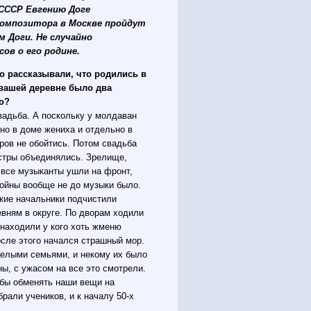
 СССР Евгению Доге
композитора в Москве пройдут
м Доги. Не случайно
ов о его родине.
то рассказывали, что родились в
 вашей деревне было два
о?
свадьба. А поскольку у молдаван
но в доме жениха и отдельно в
тров не обойтись. Потом свадьба
естры объединялись. Зрелище,
 все музыканты ушли на фронт,
войны вообще не до музыки было.
ские начальники подчистили
вням в округе. По дворам ходили
 находили у кого хоть жменю
осле этого начался страшный мор.
целыми семьями, и некому их было
ны, с ужасом на все это смотрели.
тобы обменять наши вещи на
рали учеников, и к началу 50-х