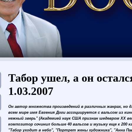
Eşti aici
Табор ушел, а он осталс
1.03.2007
Он автор множества произведений в различных жанрах, но 
всем мире имя Евгения Доги ассоциируется с вальсом из ки
нежный зверь" (Академией наук США признан шедевром ХХ век
композитор сочинил больше 40 вальсов и музыку еще к 200 
"Табор уходит в небо", "Портрет жены художника", "Анна Пав