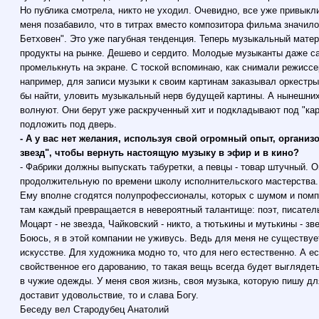
Но публика смотрела, никто не уходил. Очевидно, все уже привыкл
меня позабавило, что в титрах вместо композитора фильма значило
Бетховен". Это уже пагубная тенденция. Теперь музыкальный матер
продукты на рынке. Дешево и сердито. Молодые музыканты даже са
промелькнуть на экране. С тоской вспоминаю, как снимали режисс
например, для записи музыки к своим картинам заказывал оркестр
бы найти, уловить музыкальный нерв будущей картины. А нынешних
волнуют. Они берут уже раскрученный хит и подкладывают под "карт
подложить под дверь.
- А у вас нет желания, используя свой огромный опыт, органи
звезд", чтобы вернуть настоящую музыку в эфир и в кино?
- Фабрики должны выпускать табуретки, а певцы - товар штучный. 
продолжительную по времени школу исполнительского мастерства. 
Ему вполне сгодятся полупрофессионалы, которых с шумом и пом
там каждый превращается в невероятный талантище: поэт, писатель,
Моцарт - не звезда, Чайковский - никто, а тютькины и мутькины - зв
Боюсь, я в этой компании не уживусь. Ведь для меня не существует
искусстве. Для художника модно то, что для него естественно. А ес
свойственное его дарованию, то такая вещь всегда будет выглядет
в чужие одежды. У меня своя жизнь, своя музыка, которую пишу дл
доставит удовольствие, то и слава Богу.
Беседу вел Стародубец Анатолий