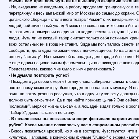
съемок вам пришлось чуть ли не цыганскую академию закончи
- Ну, академию не академию, а работу проделали грандиозную: в т
перетряхнули весь цыганский мир от Москвы до самых до окраин. С
цыганского сборища - столичного театра "Ромэн" с их шикарными к
людей, чей жизненный уклад близок первозданности кочевого быта 
отказаться от намерения соединить в кадре несколько групп. Цыган
люди. Чуть ли не каждый табор считает только себя истинным хран
всех остальных ни в грош не ставит. Когда мы попытались свести 
сообществ, дело едва не закончилось поножовщиной. Тогда стали о
одному "артисту". На съемочной площадке дело вроде бы пошло. Н
с еще одним национальным феноменом: цыгане никогда не поют одн
Представляете, каково мне было с ними репетировать?
- Не думали повторить успех?
- Незадолго до своей смерти Лотяну снова собирался снимать филь
постоянному композитору, было предложено написать музыку. Я сн
взял, но потом резонно рассудил, что в одну и ту же реку дважды 
должно быть открытием. Да и где найти прежних цыган? Они сейчас
"колесами", меряют жизнь баксами, а лошадей видят только в зоопа
"Табор-2", даже пытаться не стану.
- В начале зимы вы возглавляли жюри фестиваля патриотичес
рубеж". Какое мнение сложилось у вас о современном российс
- Боюсь показаться брюзгой, но я не в восторге. Чувствуется, что 
культуры. Например, в конкурсном фильме "Живой" с экрана - мат-п