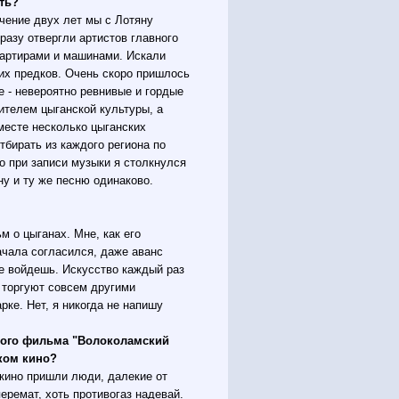
ть?
ечение двух лет мы с Лотяну
разу отвергли артистов главного
вартирами и машинами. Искали
их предков. Очень скоро пришлось
е - невероятно ревнивые и гордые
ителем цыганской культуры, а
вместе несколько цыганских
тбирать из каждого региона по
о при записи музыки я столкнулся
у и ту же песню одинаково.
м о цыганах. Мне, как его
ачала согласился, даже аванс
не войдешь. Искусство каждый раз
 торгуют совсем другими
рке. Нет, я никогда не напишу
кого фильма "Волоколамский
ком кино?
в кино пришли люди, далекие от
еремат, хоть противогаз надевай.