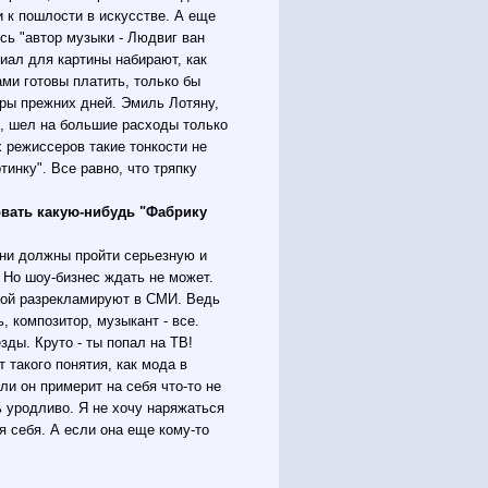
и к пошлости в искусстве. А еще
сь "автор музыки - Людвиг ван
иал для картины набирают, как
ми готовы платить, только бы
еры прежних дней. Эмиль Лотяну,
ы, шел на большие расходы только
 режиссеров такие тонкости не
инку". Все равно, что тряпку
зовать какую-нибудь "Фабрику
Они должны пройти серьезную и
Но шоу-бизнес ждать не может.
пой разрекламируют в СМИ. Ведь
 композитор, музыкант - все.
езды. Круто - ты попал на ТВ!
 такого понятия, как мода в
ли он примерит на себя что-то не
ь уродливо. Я не хочу наряжаться
я себя. А если она еще кому-то