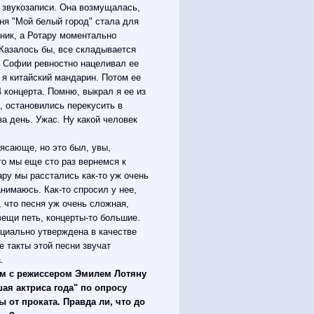
 звукозаписи. Она возмущалась,
сня "Мой белый город" стала для
нник, а Ротару моментально
Казалось бы, все складывается
 Софии ревностно нацеливал ее
к я китайский мандарин. Потом ее
 концерта. Помню, выкрал я ее из
 остановились перекусить в
за день. Ужас. Ну какой человек
ясающе, но это был, увы,
то мы еще сто раз вернемся к
ару мы расстались как-то уж очень
нимаюсь. Как-то спросил у нее,
, что песня уж очень сложная,
вещи петь, концерты-то большие.
ициально утверждена в качестве
 такты этой песни звучат
.
ам с режиссером Эмилем Лотяну
ая актриса года" по опросу
 от проката. Правда ли, что до