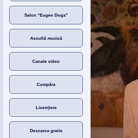
Salon "Eugen Doga"
Ascultă muzică
Canale video
Cumpăra
Licențiere
Descarca gratis