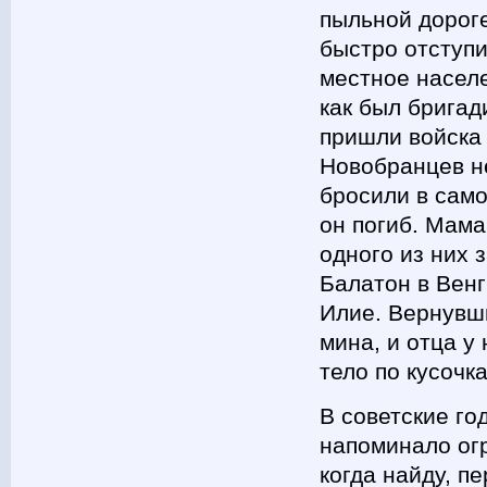
пыльной дороге
быстро отступи
местное насел
как был бригад
пришли войска
Новобранцев не
бросили в само
он погиб. Мама
одного из них
Балатон в Венг
Илие. Вернувши
мина, и отца у
тело по кусочк
В советские го
напоминало ог
когда найду, п