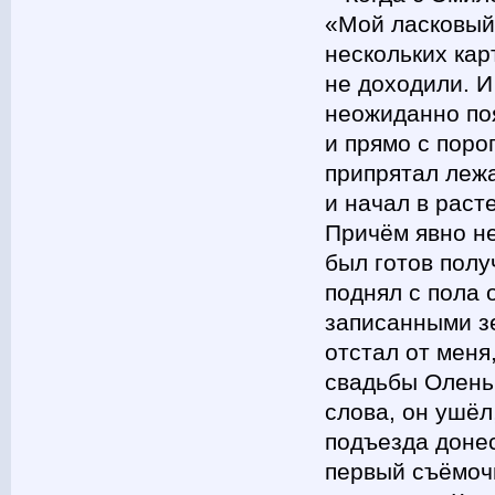
«Мой ласковый 
нескольких кар
не доходили. И
неожиданно по
и прямо с поро
припрятал леж
и начал в раст
Причём явно не
был готов полу
поднял с пола 
записанными зе
отстал от меня
свадьбы Оленьк
слова, он ушёл
подъезда донес
первый съёмочн