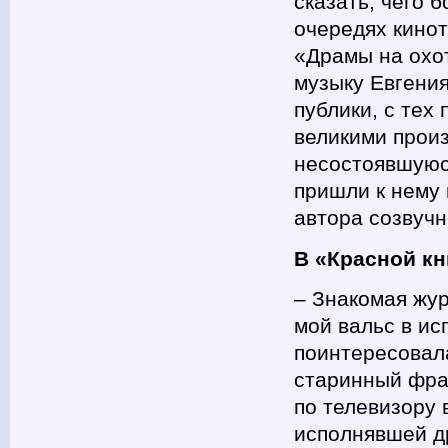
сказать, чего 
очередях кинот
«Драмы на охо
музыку Евгения
публики, с тех
великими прои
несостоявшуюс
пришли к нему 
автора созвуч
В «Красной к
– Знакомая жу
мой вальс в ис
поинтересовала
старинный фра
по телевизору
исполнявшей д