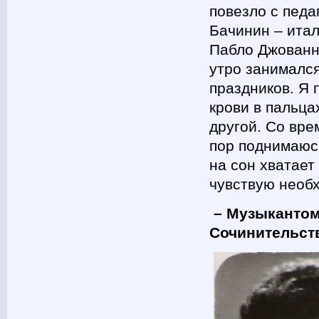
повезло с педа
Бачинин – ита
Пабло Джованн
утро занимался
праздников. Я 
крови в пальца
другой. Со вре
пор поднимаюсь
на сон хватает
чувствую необ
– Музыкантом-
Сочинительст