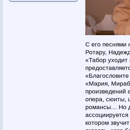
С его песнями
Ротару, Надеж
«Табор уходит
предоставляет
«Благословите 
«Мария, Мираб
произведений 
опера, сюиты, 
романсы… Но д
ассоциируется
котором звучит