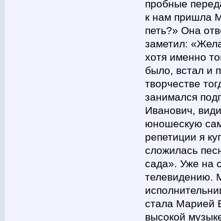
пробные переда
к нам пришла М
петь?» Она от
заметил: «Жела
хотя именно то
было, встал и 
творчестве тог
занимался подп
Иванович, види
юношескую сам
репетиции я ку
сложилась пес
сада». Уже на 
телевидению. 
исполнительниц
стала Марией Б
высокой музык