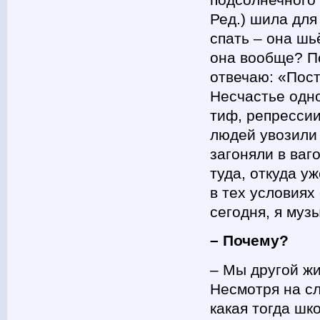
Ред.) шила для
спать – она шь
она вообще? По
отвечаю: «Пост
Несчастье одно
тиф, репрессии
людей увозили
загоняли в ваг
туда, откуда у
в тех условиях
сегодня, я муз
– Почему?
– Мы другой жи
Несмотря на сл
какая тогда шк