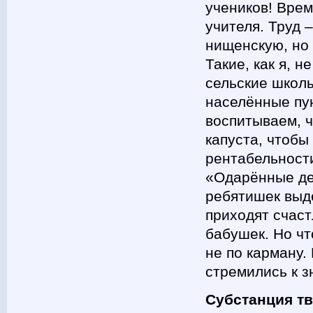
учеников! Врем
учителя. Труд 
нищенскую, но 
Такие, как я, 
сельские школы
населённые пу
воспитываем, ч
капуста, чтобы
рентабельности
«Одарённые де
ребятишек выд
приходят счас
бабушек. Но ч
не по карману.
стремились к з
Субстанция т