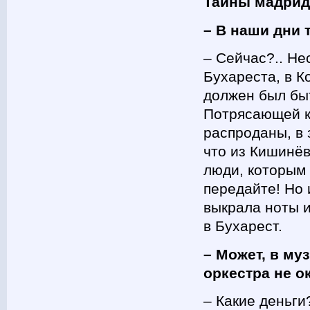
Тайны мадрид
– В наши дни 
– Сейчас?.. Не
Бухареста, в К
должен был быт
Потрясающей к
распроданы, в 
что из Кишинёв
люди, которым 
передайте! Но 
выкрала ноты и
в Бухарест.
– Может, в му
оркестра не о
– Какие деньги