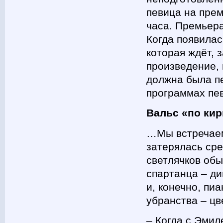
певица на пре
часа. Премьера
Когда появилас
которая ждёт, 
произведение, 
должна была пе
программах пев
Вальс «по ки
…Мы встречаем
затерялась сре
светлячков обы
спартанца – ди
и, конечно, пи
убранства – цв
– Когда с Эмил