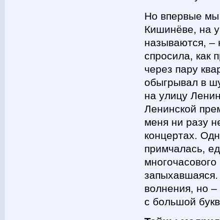
Но впервые мы
Кишинёве, на у
называются, –
спросила, как 
через пару ква
обыгрывал в шу
на улицу Ленин
Ленинской пре
меня ни разу н
концертах. Од
примчалась, ед
многочасового 
запыхавшаяся. 
волнения, но –
с большой бук