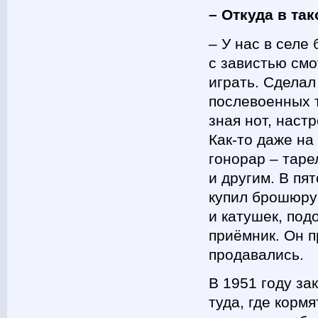
– Откуда в та
– У нас в селе
с завистью смо
играть. Сделал
послевоенных т
зная нот, наст
Как-то даже на
гонорар – таре
и другим. В пя
купил брошюру 
и катушек, под
приёмник. Он п
продавались.
В 1951 году за
туда, где корм