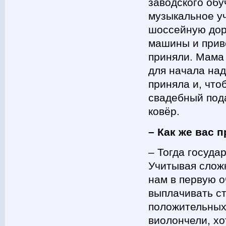
заводского обу
музыкальное у
шоссейную доро
машины и привё
приняли. Мама 
для начала на
приняла и, что
свадебный под
ковёр.
– Как же вас 
– Тогда госуда
Учитывая сложн
нам в первую 
выплачивать ст
положительных
виолончели, хо