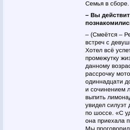
Семья в сборе.
– Вы действит
познакомилис
– (Смеётся – Р
встреч с девуш
Хотел всё успе
промежутку жи
данному возрас
рассрочку мото
одиннадцати д
и сочинением л
выпить лимонад
увидел силуэт 
по шоссе. «С у
она приехала п
Мы проговорили