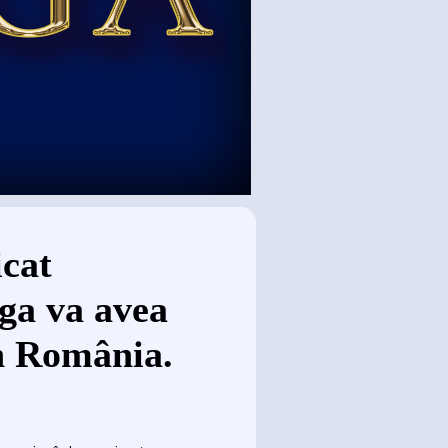
icat
ga va avea
in România.