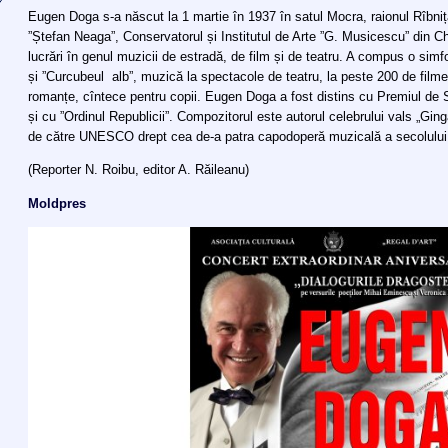
Eugen Doga s-a născut la 1 martie în 1937 în satul Mocra, raionul Rîbniț
”Ștefan Neaga”, Conservatorul și Institutul de Arte ”G. Musicescu” din C
lucrări în genul muzicii de estradă, de film și de teatru. A compus o simf
și ”Curcubeul alb”, muzică la spectacole de teatru, la peste 200 de film
romanțe, cîntece pentru copii. Eugen Doga a fost distins cu Premiul de Stat
și cu ”Ordinul Republicii”. Compozitorul este autorul celebrului vals „Gi
de către UNESCO drept cea de-a patra capodoperă muzicală a secolului 
(Reporter N. Roibu, editor A. Răileanu)
Moldpres